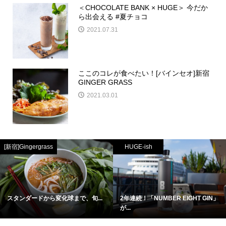
＜CHOCOLATE BANK × HUGE＞ 今だか
ら出会える #夏チョコ
2021.07.31
ここのコレが食べたい！[バインセオ]新宿
GINGER GRASS
2021.03.01
[新宿]Gingergrass
HUGE-ish
スタンダードから変化球まで、旬...
2年連続！「NUMBER EIGHT GIN」
が...