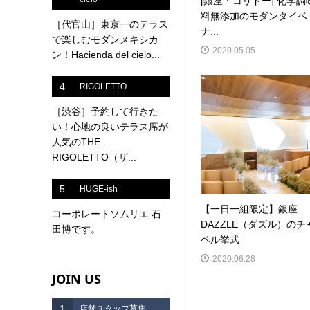
[銀座・コリドー] 化学調
料無添加のモダンタイベ
［代官山］東京一のテラス
ナ...
で楽しむモダンメキシカ
2020.05.05
ン！Hacienda del cielo...
4
RIGOLETTO
［渋谷］予約して行きた
い！心地の良いテラス席が
人気のTHE
RIGOLETTO（ザ...
5
HUGE-ish
【一日一組限定】銀座
コーポレートソムリエ 石
DAZZLE（ダズル）のチ
田博です。
ペル挙式
2020.06.28
JOIN US
1
店舗スタッフ募集