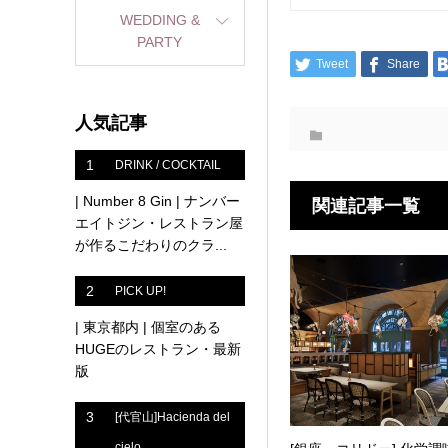
WEDDING &
PARTY
Tweet
Share
人気記事
1
DRINK / COCKTAIL
| Number 8 Gin | ナンバー
関連記事一覧
エイトジン・レストラン屋
が作るこだわりのクラ...
2
PICK UP!
| 東京都内 | 個室のある
HUGEのレストラン・最新
版
3
[代官山]Hacienda del
cielo