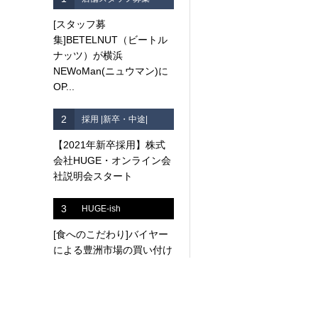
[スタッフ募
集]BETELNUT（ビートル
ナッツ）が横浜
NEWoMan(ニュウマン)に
OP...
2
採用 |新卒・中途|
【2021年新卒採用】株式
会社HUGE・オンライン会
社説明会スタート
3
HUGE-ish
[食へのこだわり]バイヤー
による豊洲市場の買い付け