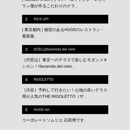
ラン屋が作るこだわりのクラ...
2
PICK UP!
| 東京都内 | 個室のあるHUGEのレストラン・
最新版
3
[代官山]Hacienda del cielo
［代官山］東京一のテラスで楽しむモダンメキ
シカン！Hacienda del cielo...
4
RIGOLETTO
［渋谷］予約して行きたい！心地の良いテラス
席が人気のTHE RIGOLETTO（ザ...
5
HUGE-ish
コーポレートソムリエ 石田博です。