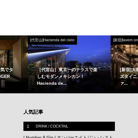
[代官山]Hacienda del cielo
[新宿]tavern on
囲気でタ
［代官山］東京一のテラスで楽
[新宿]
GER
しむモダンメキシカン！
ズダイニング
Hacienda de...
ァ...
人気記事
1
DRINK / COCKTAIL
| Number 8 Gin | ナンバーエイトジン・レスト