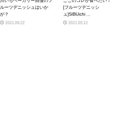
渋いちベーカリー自慢のフ
ここのコレが食べたい！
ルーツデニッシュはいか
[フルーツデニッシ
が？
ュ]SIBUichi ...
2021.09.22
2021.05.12