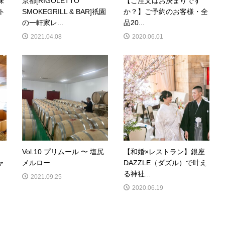
味
京都[RIGOLETTO
【ご注文はお決まりです
ト
SMOKEGRILL & BAR]祇園
か？】ご予約のお客様・全
の一軒家レ...
品20...
2021.04.08
2020.06.01
Vol.10 プリムール 〜 塩尻
【和婚×レストラン】銀座
ャ
メルロー
DAZZLE（ダズル）で叶え
る神社...
2021.09.25
2020.06.19