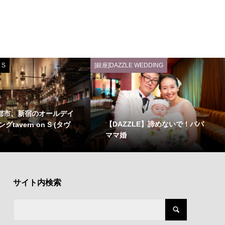
 S
[銀座]DAZZLE WEDDING
大都市、新宿のオールデイ
【DAZZLE】諦めないで！パパ
tavern on S (タヴ
ママ婚
サイト内検索