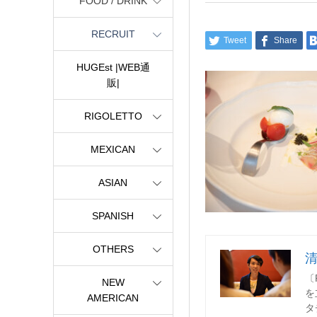
FOOD / DRINK
RECRUIT
Tweet
Share
HUGEst |WEB通
販|
RIGOLETTO
MEXICAN
ASIAN
SPANISH
OTHERS
〔
NEW
を
AMERICAN
タ