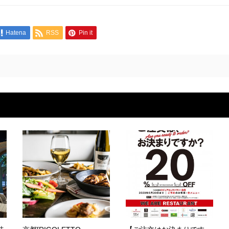
Hatena
RSS
Pin it