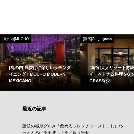
[丸の内]MUCHO
[新宿]Gingergrass
[丸の内]底抜けに楽しいラテンダ
[新宿]大人リゾート雰
イニング！MUCHO MODERN
イ・ベトナム料理をGIN
MEXICANO...
GRASS(ジ...
最近の記事
話題の極厚グルメ「飲めるフレンチトースト」じゅわ
っととろける美味しさをお取り寄せ...