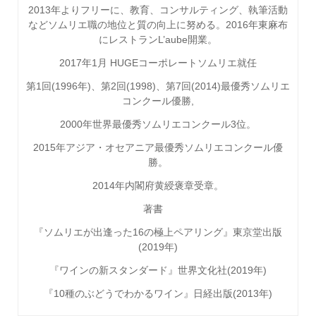
2013
年よりフリーに、教育、コンサルティング、執筆活動
などソムリエ職の地位と質の向上に努める。
2016
年東麻布
にレストラン
L’aube
開業。
2017年1月 HUGEコーポレートソムリエ就任
第
1
回
(1996
年
)
、第
2
回
(1998)
、第
7
回
(2014)
最優秀ソムリエ
コンクール優勝
,
2000
年世界最優秀ソムリエコンクール
3
位。
2015
年アジア・オセアニア最優秀ソムリエコンクール優
勝。
2014
年内閣府黄綬褒章受章。
著書
『ソムリエが出逢った16の極上ペアリング』東京堂出版
(2019年)
『ワインの新スタンダード』世界文化社
(2019
年
)
『
10
種のぶどうでわかるワイン』日経出版
(2013
年
)