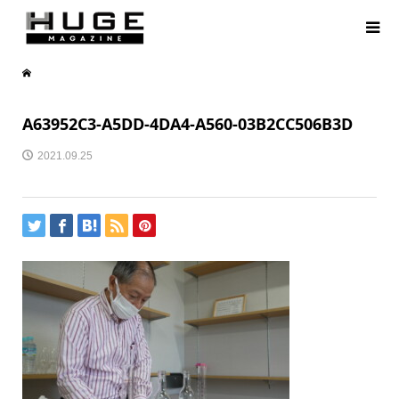
A63952C3-A5DD-4DA4-A560-03B2CC506B3D
2021.09.25