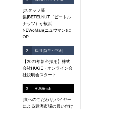
[スタッフ募
集]BETELNUT（ビートル
ナッツ）が横浜
NEWoMan(ニュウマン)に
OP...
2
採用 |新卒・中途|
【2021年新卒採用】株式
会社HUGE・オンライン会
社説明会スタート
3
HUGE-ish
[食へのこだわり]バイヤー
による豊洲市場の買い付け