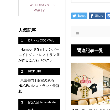
WEDDING &
PARTY
Tweet
Share
人気記事
1
DRINK / COCKTAIL
| Number 8 Gin | ナンバー
関連記事一覧
エイトジン・レストラン屋
が作るこだわりのクラ...
2
PICK UP!
| 東京都内 | 個室のある
HUGEのレストラン・最新
版
3
[代官山]Hacienda del
cielo