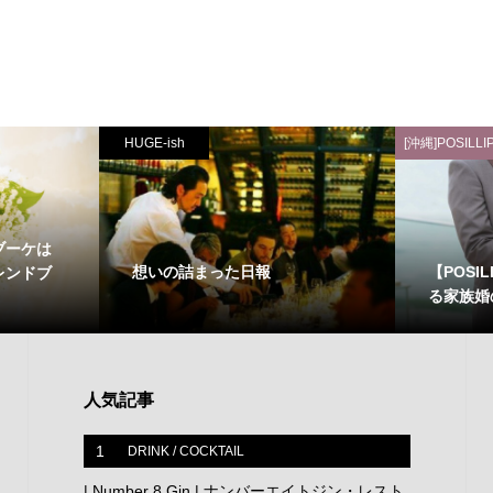
HUGE-ish
[沖縄]POSILLI
ブーケは
想いの詰まった日報
【POSI
レンドブ
る家族婚
人気記事
1
DRINK / COCKTAIL
| Number 8 Gin | ナンバーエイトジン・レスト