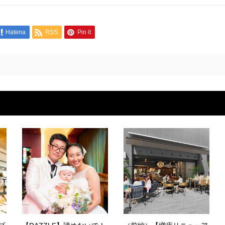
Hatena
RSS
Pin it