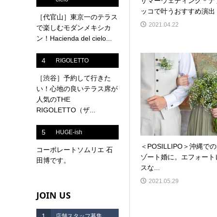
サマーウェディング＊ナ
ッコで叶うおすすめ演出
［代官山］東京一のテラス
2021.04.22
で楽しむモダンメキシカ
ン！Hacienda del cielo...
4
RIGOLETTO
［渋谷］予約して行きた
い！心地の良いテラス席が
人気のTHE
RIGOLETTO（ザ...
5
HUGE-ish
＜POSILLIPO＞沖縄で
コーポレートソムリエ 石
ゾート婚に。エフォート
田博です。
スな...
2021.05.29
JOIN US
1
店舗スタッフ募集