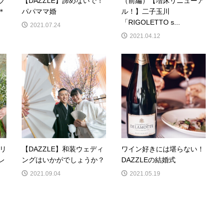
ブ
【DAZZLE】諦めないで！
（前編）【増床リニューア
＊
パパママ婚
ル！】二子玉川
「RIGOLETTO s...
2021.07.24
2021.04.12
のリ
【DAZZLE】和装ウェディ
ワイン好きには堪らない！
レ
ングはいかがでしょうか？
DAZZLEの結婚式
2021.09.04
2021.05.19