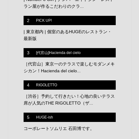
ラン屋が作るこだわりのクラ...
2
PICK UP!
| 東京都内 | 個室のあるHUGEのレストラン・
最新版
3
[代官山]Hacienda del cielo
［代官山］東京一のテラスで楽しむモダンメキ
シカン！Hacienda del cielo...
4
RIGOLETTO
［渋谷］予約して行きたい！心地の良いテラス
席が人気のTHE RIGOLETTO（ザ...
5
HUGE-ish
コーポレートソムリエ 石田博です。