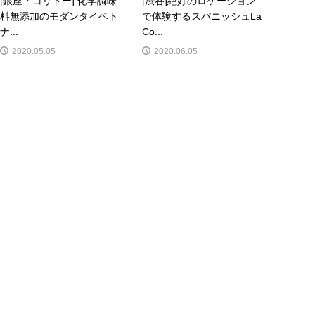
[銀座・コリドー] 化学調味
[渋谷]絶好のロケーション
料無添加のモダンタイベト
で体験するスパニッシュLa
ナ...
Co...
2020.05.05
2020.06.05