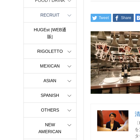
FOOD / DRINK
RECRUIT
Tweet
Share
HUGEst |WEB通
販|
RIGOLETTO
MEXICAN
ASIAN
SPANISH
OTHERS
〔
NEW
を
AMERICAN
タ