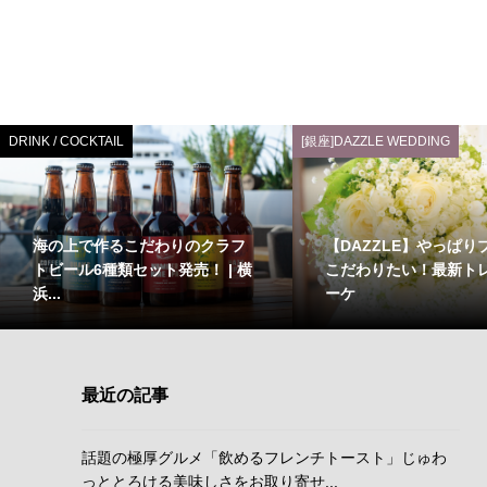
DRINK / COCKTAIL
[銀座]DAZZLE WEDDING
海の上で作るこだわりのクラフ
【DAZZLE】やっぱり
トビール6種類セット発売！ | 横
こだわりたい！最新ト
浜...
ーケ
最近の記事
話題の極厚グルメ「飲めるフレンチトースト」じゅわ
っととろける美味しさをお取り寄せ...