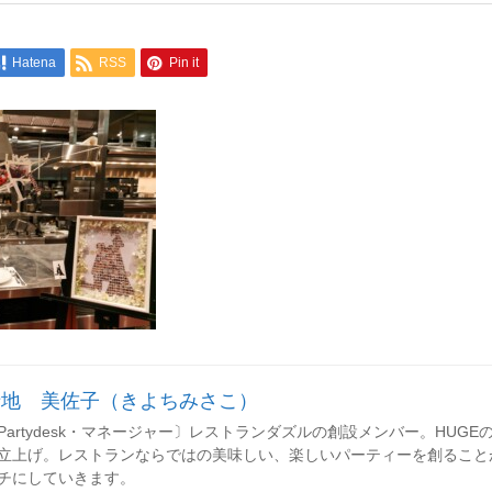
Hatena
RSS
Pin it
清地 美佐子（きよちみさこ）
Partydesk・マネージャー〕レストランダズルの創設メンバー。HUGEのレセ
立上げ。レストランならではの美味しい、楽しいパーティーを創ること
チにしていきます。