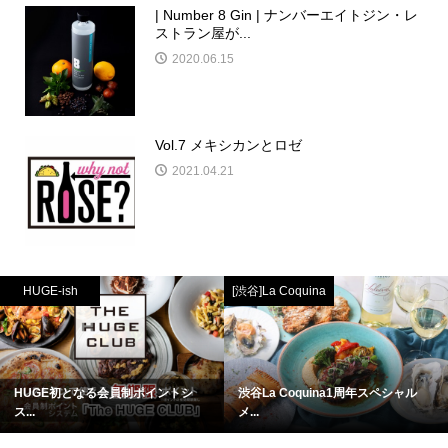
| Number 8 Gin | ナンバーエイトジン・レ
ストラン屋が...
2020.06.15
Vol.7 メキシカンとロゼ
2021.04.21
HUGE-ish
[渋谷]La Coquina
HUGE初となる会員制ポイントシ
渋谷La Coquina1周年スペシャル
ス...
メ...