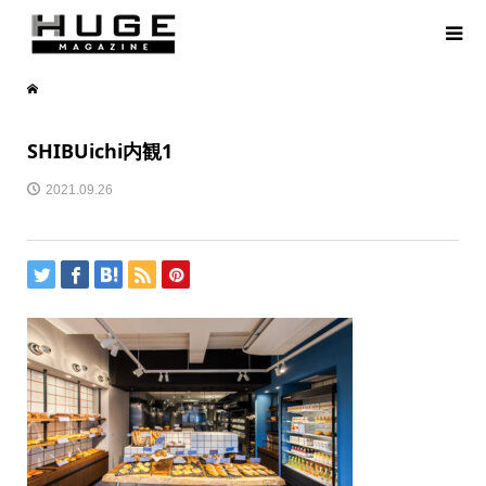
SHIBUichi内観1
2021.09.26