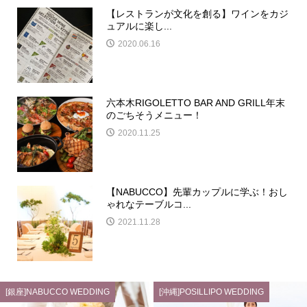
【レストランが文化を創る】ワインをカジ
ュアルに楽し...
2020.06.16
六本木RIGOLETTO BAR AND GRILL年末
のごちそうメニュー！
2020.11.25
【NABUCCO】先輩カップルに学ぶ！おし
ゃれなテーブルコ...
2021.11.28
[銀座]NABUCCO WEDDING
[沖縄]POSILLIPO WEDDING