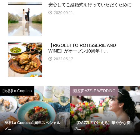
安心してご結婚式を行っていただくために
2020.09.11
【RIGOLETTO ROTISSERIE AND
WINE】がオープン10周年！...
2022.05.17
[渋谷]La Coquina
[銀座]DAZZLE WEDDING
渋谷La Coquina1周年スペシャル
【DAZZLEで叶える】華やかな春
メ...
の...