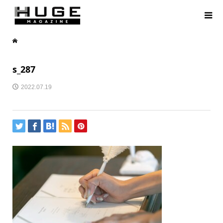
s_287
2022.07.19