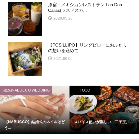
原宿・メキシカンレストラン Las Dos
Caras(ラスドスカ...
2020.05.26
【POSILLIPO】リングピローにおふたり
の想いを込めて
2021.06.05
[銀座]NABUCCO WEDDING
FOOD
【NABUCCO】結婚式のネイルはど
スパイス使いが楽しい、二子玉川 ...
う...