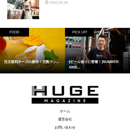
2022.02.16
FOOD
PICK UP!
注文殺到チーズの新作！完熟マン...
[ビール造りに密着！]NUMBER
NINE...
ホーム
運営会社
お問い合わせ