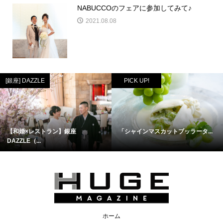
NABUCCOのフェアに参加してみて♪
2021.08.08
[銀座] DAZZLE
PICK UP!
【和婚×レストラン】銀座
「シャインマスカットブッラータ...
DAZZLE（...
ホーム