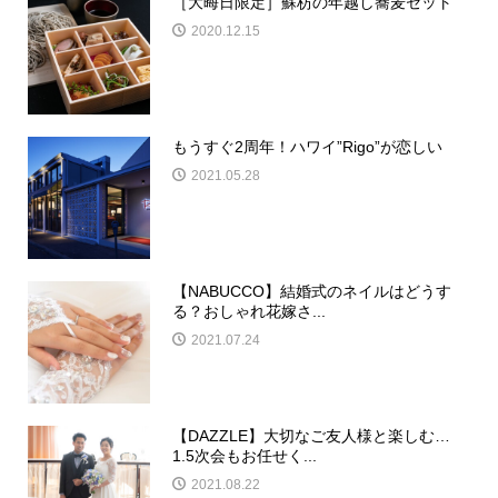
［大晦日限定］蘇枋の年越し蕎麦セット
2020.12.15
もうすぐ2周年！ハワイ”Rigo”が恋しい
2021.05.28
【NABUCCO】結婚式のネイルはどうす
る？おしゃれ花嫁さ...
2021.07.24
【DAZZLE】大切なご友人様と楽しむ…
1.5次会もお任せく...
2021.08.22