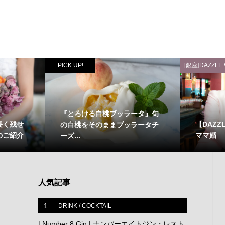
PICK UP!
[銀座]DAZZLE
『とろける白桃ブッラータ』旬
長く残せ
【DAZ
の白桃をそのままブッラータチ
のご紹介
ママ婚
ーズ...
人気記事
1
DRINK / COCKTAIL
| Number 8 Gin | ナンバーエイトジン・レスト