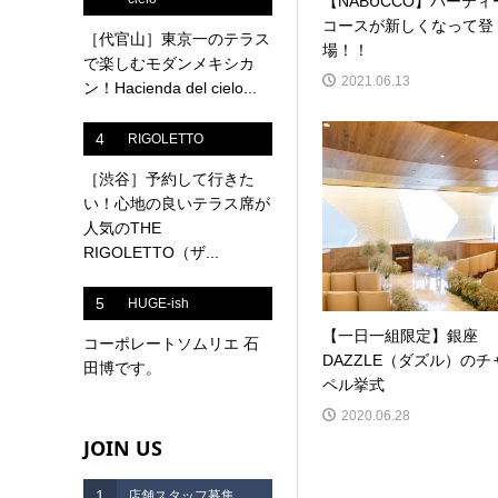
【NABUCCO】パーティ
コースが新しくなって登
［代官山］東京一のテラス
場！！
で楽しむモダンメキシカ
2021.06.13
ン！Hacienda del cielo...
4
RIGOLETTO
［渋谷］予約して行きた
い！心地の良いテラス席が
人気のTHE
RIGOLETTO（ザ...
5
HUGE-ish
【一日一組限定】銀座
コーポレートソムリエ 石
DAZZLE（ダズル）のチ
田博です。
ペル挙式
2020.06.28
JOIN US
1
店舗スタッフ募集