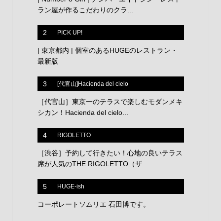
ラン屋が作るこだわりのクラ...
2
PICK UP!
| 東京都内 | 個室のあるHUGEのレストラン・
最新版
3
[代官山]Hacienda del cielo
［代官山］東京一のテラスで楽しむモダンメキ
シカン！Hacienda del cielo...
4
RIGOLETTO
［渋谷］予約して行きたい！心地の良いテラス
席が人気のTHE RIGOLETTO（ザ...
5
HUGE-ish
コーポレートソムリエ 石田博です。