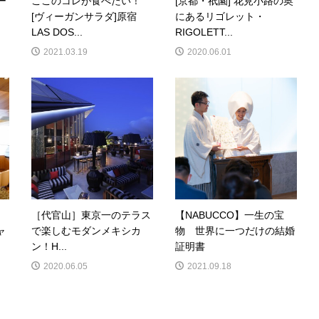
ー
ここのコレが食べたい！
[京都・祇園] 花見小路の奥
[ヴィーガンサラダ]原宿
にあるリゴレット・
LAS DOS...
RIGOLETT...
2021.03.19
2020.06.01
［代官山］東京一のテラス
【NABUCCO】一生の宝
ャ
で楽しむモダンメキシカ
物 世界に一つだけの結婚
ン！H...
証明書
2020.06.05
2021.09.18