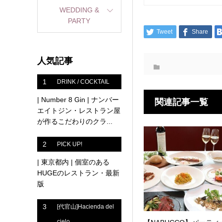
WEDDING &
PARTY
Tweet
Share
人気記事
1
DRINK / COCKTAIL
| Number 8 Gin | ナンバー
関連記事一覧
エイトジン・レストラン屋
が作るこだわりのクラ...
2
PICK UP!
| 東京都内 | 個室のある
HUGEのレストラン・最新
版
3
[代官山]Hacienda del
cielo