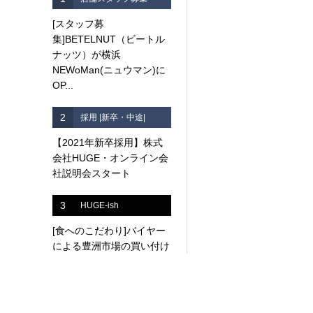
[スタッフ募
集]BETELNUT（ビートル
ナッツ）が横浜
NEWoMan(ニュウマン)に
OP...
2
採用 |新卒・中途|
【2021年新卒採用】株式
会社HUGE・オンライン会
社説明会スタート
3
HUGE-ish
[食へのこだわり]バイヤー
による豊洲市場の買い付け