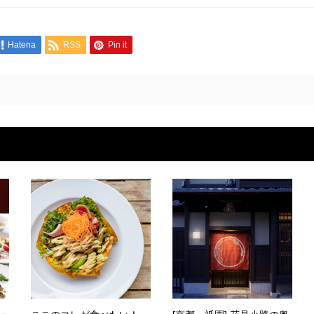
Hatena
RSS
Pin it