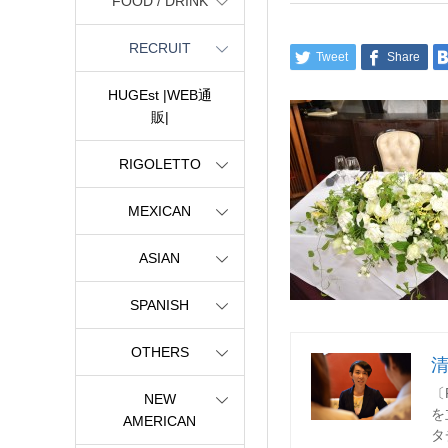
FOOD / DRINK
RECRUIT
Tweet
Share
HUGEst |WEB通
販|
RIGOLETTO
MEXICAN
ASIAN
SPANISH
OTHERS
〔
NEW
を
AMERICAN
タ