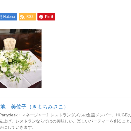
Hatena
RSS
Pin it
清地 美佐子（きよちみさこ）
Partydesk・マネージャー〕レストランダズルの創設メンバー。HUGEのレセ
立上げ。レストランならではの美味しい、楽しいパーティーを創ること
チにしていきます。