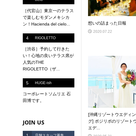
［代官山］東京一のテラス
で楽しむモダンメキシカ
想いの詰まった日報
ン！Hacienda del cielo...
2020.07.22
4
RIGOLETTO
［渋谷］予約して行きた
い！心地の良いテラス席が
人気のTHE
RIGOLETTO（ザ...
5
HUGE-ish
コーポレートソムリエ 石
田博です。
[沖縄リゾートウエディン
JOIN US
グ] ポジリポのリゾート
エデ...
1
店舗スタッフ募集