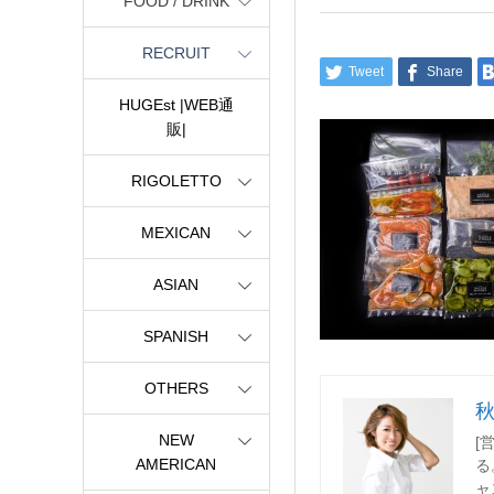
FOOD / DRINK
RECRUIT
Tweet
Share
HUGEst |WEB通
販|
RIGOLETTO
MEXICAN
ASIAN
SPANISH
OTHERS
NEW
[
AMERICAN
る
ャ