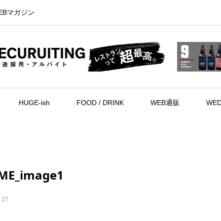
EBマガジン
HUGE-ish
FOOD / DRINK
WEB通販
WED
ME_image1
.27