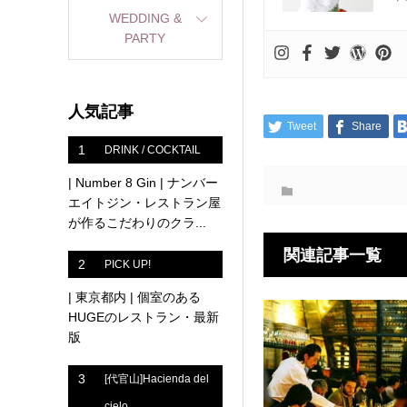
WEDDING &
PARTY
人気記事
Tweet
Share
1
DRINK / COCKTAIL
| Number 8 Gin | ナンバー
エイトジン・レストラン屋
が作るこだわりのクラ...
関連記事一覧
2
PICK UP!
| 東京都内 | 個室のある
HUGEのレストラン・最新
版
3
[代官山]Hacienda del
cielo