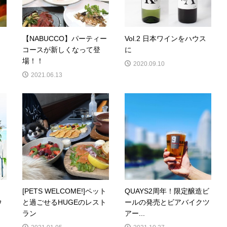
【NABUCCO】パーティー
Vol.2 日本ワインをハウス
コースが新しくなって登
に
場！！
2020.09.10
2021.06.13
[PETS WELCOME!]ペット
QUAYS2周年！限定醸造ビ
ウ
と過ごせるHUGEのレスト
ールの発売とビアバイクツ
ラン
アー...