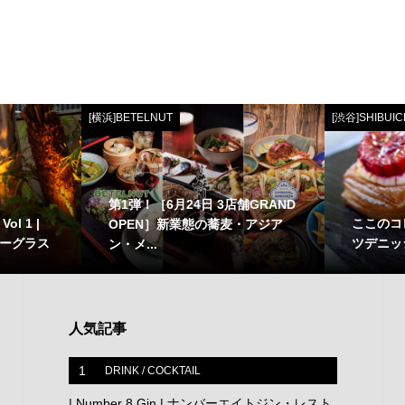
[横浜]BETELNUT
[渋谷]SHIBUIC
第1弾！［6月24日 3店舗GRAND
l 1 |
ここのコ
OPEN］新業態の蕎麦・アジア
ャーグラス
ツデニッシュ
ン・メ...
人気記事
1
DRINK / COCKTAIL
| Number 8 Gin | ナンバーエイトジン・レスト