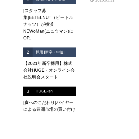
2020.05.31
[スタッフ募
集]BETELNUT（ビートル
ナッツ）が横浜
NEWoMan(ニュウマン)に
OP...
2
採用 |新卒・中途|
【2021年新卒採用】株式
会社HUGE・オンライン会
社説明会スタート
3
HUGE-ish
[食へのこだわり]バイヤー
による豊洲市場の買い付け