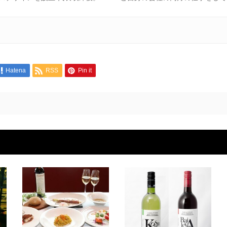
Hatena
RSS
Pin it