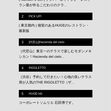
ラン屋が作るこだわりのクラ...
2
PICK UP!
| 東京都内 | 個室のあるHUGEのレストラン・
最新版
3
[代官山]Hacienda del cielo
［代官山］東京一のテラスで楽しむモダンメキ
シカン！Hacienda del cielo...
4
RIGOLETTO
［渋谷］予約して行きたい！心地の良いテラス
席が人気のTHE RIGOLETTO（ザ...
5
HUGE-ish
コーポレートソムリエ 石田博です。