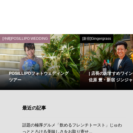
[沖縄]POSILLIPO WEDDING
[新宿]Gingergrass
POSILLIPOフォトウェディング
| 店長のおすすめワイン Vo
ツアー
佐原 豊・新宿 ジンジ
最近の記事
話題の極厚グルメ「飲めるフレンチトースト」じゅわ
っととろける美味しさをお取り寄せ...