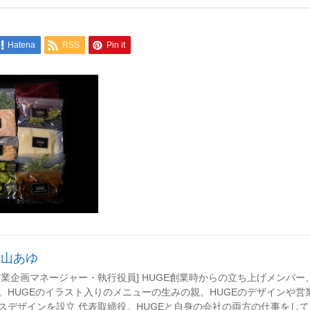
Hatena
RSS
Pin it
秋山あゆ
営業企画マネージャー・執行役員] HUGE創業時からの立ち上げメンバ
。HUGEのイラスト入りのメニューの生みの親。HUGEのデザインや営
スデザインを設立 代表取締役。HUGEと自身の会社の両方の仕事をし