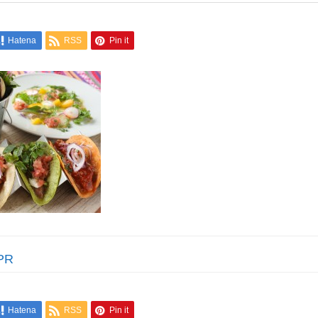
Hatena
RSS
Pin it
PR
Hatena
RSS
Pin it