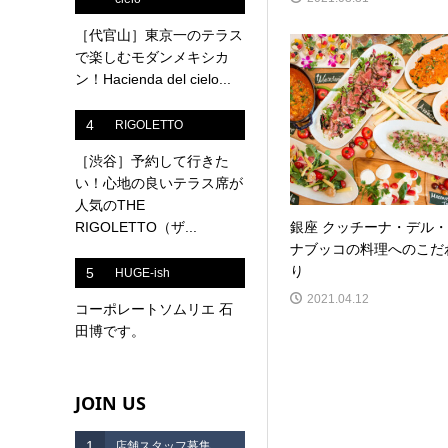
［代官山］東京一のテラス
で楽しむモダンメキシカ
ン！Hacienda del cielo...
4
RIGOLETTO
［渋谷］予約して行きた
い！心地の良いテラス席が
人気のTHE
RIGOLETTO（ザ...
銀座 クッチーナ・デル・
ナブッコの料理へのこだ
り
5
HUGE-ish
2021.04.12
コーポレートソムリエ 石
田博です。
JOIN US
1
店舗スタッフ募集