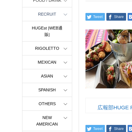
FOOD / DRINK
RECRUIT
Tweet
Share
HUGEst |WEB通
販|
RIGOLETTO
MEXICAN
ASIAN
SPANISH
OTHERS
広報部HUGE 
NEW
AMERICAN
Tweet
Share