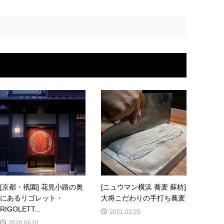
[京都・祇園] 花見小路の奥
[ニュウマン横浜 蕎麦 蘇枋]
にあるリゴレット・
大将こだわりの手打ち蕎麦
RIGOLETT...
2021.02.25
2020.06.01