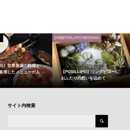
[沖縄]POSILLIPO WEDDING
川］世界各国の料理と
【POSILLIPO】リングピローに
多用したメニューが人
おふたりの想いを込めて
サイト内検索