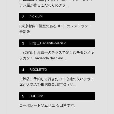
ラン屋が作るこだわりのクラ...
2
PICK UP!
| 東京都内 | 個室のあるHUGEのレストラン・
最新版
3
[代官山]Hacienda del cielo
［代官山］東京一のテラスで楽しむモダンメキ
シカン！Hacienda del cielo...
4
RIGOLETTO
［渋谷］予約して行きたい！心地の良いテラス
席が人気のTHE RIGOLETTO（ザ...
5
HUGE-ish
コーポレートソムリエ 石田博です。