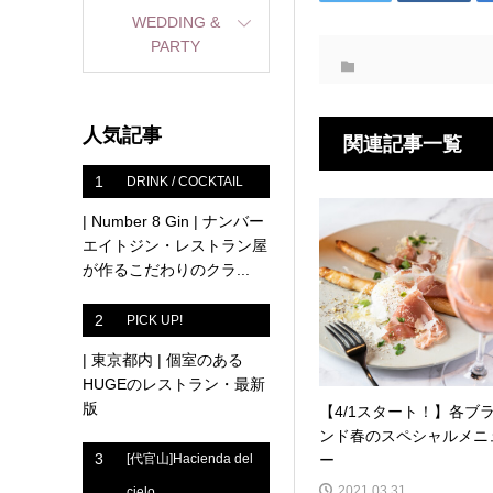
WEDDING &
PARTY
人気記事
関連記事一覧
1
DRINK / COCKTAIL
| Number 8 Gin | ナンバー
エイトジン・レストラン屋
が作るこだわりのクラ...
2
PICK UP!
| 東京都内 | 個室のある
HUGEのレストラン・最新
版
【4/1スタート！】各ブ
ンド春のスペシャルメニ
3
ー
[代官山]Hacienda del
2021.03.31
cielo