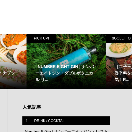
PICK UP!
RIGOLETTO
| NUMBER EIGHT GIN | ナンバ
［二子玉
・ナブッ
ーエイトジン・ダブルボタニカ
香辛料を
ル リ...
気！R...
人気記事
1
DRINK / COCKTAIL
| Number 8 Gin | ナンバーエイトジン・レスト