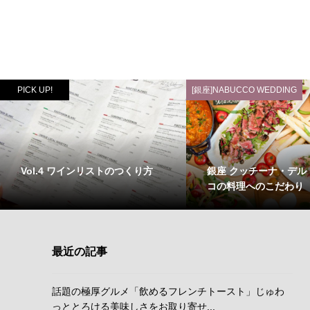
PICK UP!
[銀座]NABUCCO WEDDING
Vol.4 ワインリストのつくり方
銀座 クッチーナ・デル
コの料理へのこだわり
最近の記事
話題の極厚グルメ「飲めるフレンチトースト」じゅわ
っととろける美味しさをお取り寄せ...