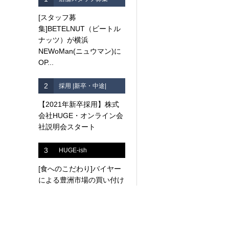
[スタッフ募
集]BETELNUT（ビートル
ナッツ）が横浜
NEWoMan(ニュウマン)に
OP...
2
採用 |新卒・中途|
【2021年新卒採用】株式
会社HUGE・オンライン会
社説明会スタート
3
HUGE-ish
[食へのこだわり]バイヤー
による豊洲市場の買い付け