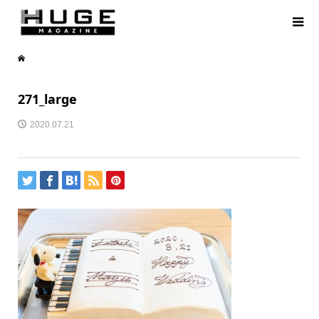
271_large
2020.07.21