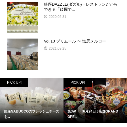
銀座DAZZLE(ダズル)・レストランだから
できる「綺麗で...
2020.05.31
Vol.10 プリムール 〜 塩尻メルロー
2021.09.25
PICK UP!
PICK UP!
銀座NABUCCOのフレッシュチーズ
第3弾！［6月24日 3店舗GRAND
を...
OPE...