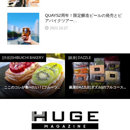
QUAYS2周年！限定醸造ビールの発売とビ
アバイクツアー...
2021.10.27
[渋谷]SHIBUICHI BAKERY
[銀座] DAZZLE
ここのコレが食べたい！[フルーツ...
銀座DAZZLE[ダズル]のフルコース...