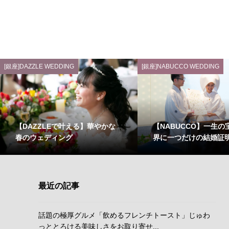
[銀座]DAZZLE WEDDING
[銀座]NABUCCO WEDDING
【DAZZLEで叶える】華やかな
【NABUCCO】一生の
春のウェディング
界に一つだけの結婚証
最近の記事
話題の極厚グルメ「飲めるフレンチトースト」じゅわ
っととろける美味しさをお取り寄せ...