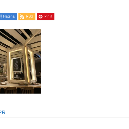
Hatena
RSS
Pin it
PR