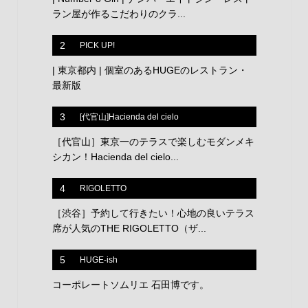
ラン屋が作るこだわりのクラ...
2
PICK UP!
| 東京都内 | 個室のあるHUGEのレストラン・
最新版
3
[代官山]Hacienda del cielo
［代官山］東京一のテラスで楽しむモダンメキ
シカン！Hacienda del cielo...
4
RIGOLETTO
［渋谷］予約して行きたい！心地の良いテラス
席が人気のTHE RIGOLETTO（ザ...
5
HUGE-ish
コーポレートソムリエ 石田博です。