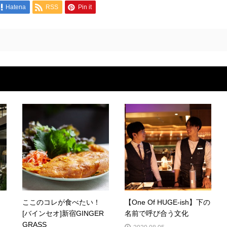
Hatena
RSS
Pin it
ここのコレが食べたい！
【One Of HUGE-ish】下の
[バインセオ]新宿GINGER
名前で呼び合う文化
GRASS