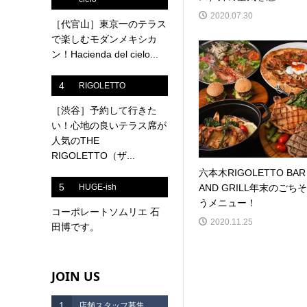
2020.07.30
［代官山］東京一のテラス
で楽しむモダンメキシカ
ン！Hacienda del cielo...
4
RIGOLETTO
［渋谷］予約して行きた
い！心地の良いテラス席が
人気のTHE
RIGOLETTO（ザ...
六本木RIGOLETTO BAR
5
HUGE-ish
AND GRILL年末のごちそ
うメニュー！
コーポレートソムリエ 石
2020.11.25
田博です。
JOIN US
1
店舗スタッフ募集