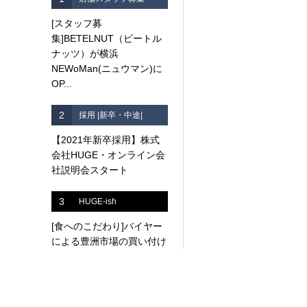
[スタッフ募
集]BETELNUT（ビートル
ナッツ）が横浜
NEWoMan(ニュウマン)に
OP...
2
採用 |新卒・中途|
【2021年新卒採用】株式
会社HUGE・オンライン会
社説明会スタート
3
HUGE-ish
[食へのこだわり]バイヤー
による豊洲市場の買い付け