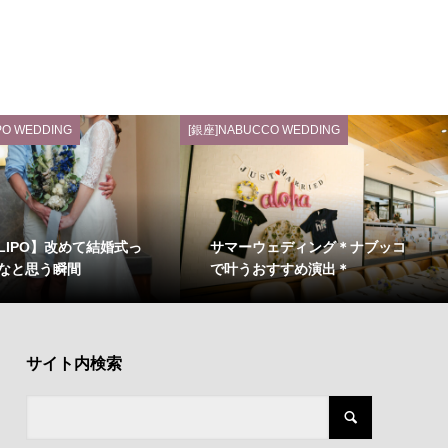
PO WEDDING
[銀座]NABUCCO WEDDING
LLIPO】改めて結婚式っ
サマーウェディング＊ナブッコ
なと思う瞬間
で叶うおすすめ演出＊
サイト内検索