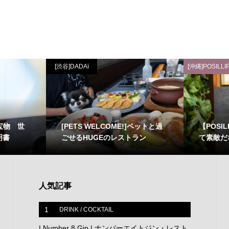
[渋谷]DADAï
[沖縄]POSILLI
宝物 世
[PETS WELCOME!]ペットと過
【POSI
明書
ごせるHUGEのレストラン
て素敵だ
人気記事
1
DRINK / COCKTAIL
| Number 8 Gin | ナンバーエイトジン・レスト