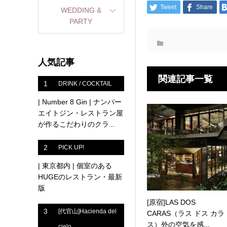
Tweet
Share
WEDDING &
PARTY
人気記事
関連記事一覧
1
DRINK / COCKTAIL
| Number 8 Gin | ナンバー
エイトジン・レストラン屋
が作るこだわりのクラ...
2
PICK UP!
| 東京都内 | 個室のある
HUGEのレストラン・最新
版
[原宿]LAS DOS
3
[代官山]Hacienda del
CARAS（ラス ドス カラ
ス）外の空気を感...
cielo