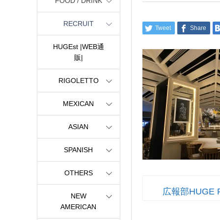
FOOD / DRINK
RECRUIT
Tweet
Share
HUGEst |WEB通
販|
RIGOLETTO
MEXICAN
ASIAN
SPANISH
OTHERS
広報部HUGE 
NEW
AMERICAN