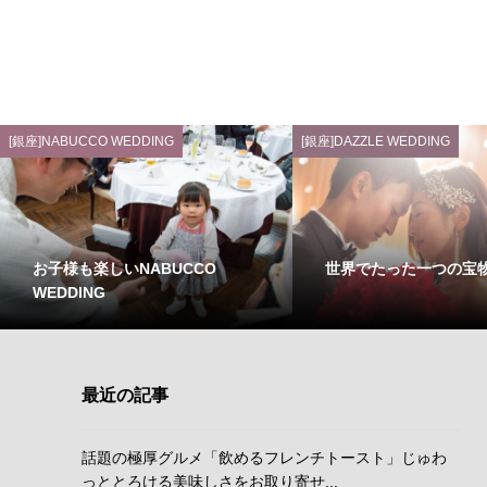
[銀座]NABUCCO WEDDING
[銀座]DAZZLE WEDDING
お子様も楽しいNABUCCO
世界でたった一つの宝
WEDDING
最近の記事
話題の極厚グルメ「飲めるフレンチトースト」じゅわ
っととろける美味しさをお取り寄せ...