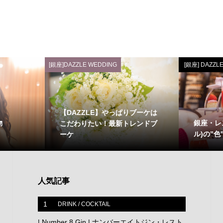
[銀座]DAZZLE WEDDING
[銀座] DAZZL
【DAZZLE】やっぱりブーケは
物
銀座・レ
こだわりたい！最新トレンドブ
ル)の”色
ーケ
人気記事
1
DRINK / COCKTAIL
| Number 8 Gin | ナンバーエイトジン・レスト