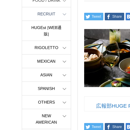
FOOD / DRINK
RECRUIT
Tweet
Share
HUGEst |WEB通
販|
RIGOLETTO
MEXICAN
ASIAN
SPANISH
OTHERS
広報部HUGE 
NEW
AMERICAN
Tweet
Share