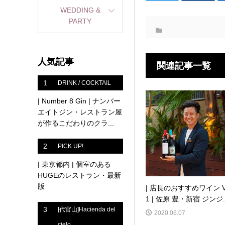
WEDDING &
PARTY
人気記事
関連記事一覧
1
DRINK / COCKTAIL
| Number 8 Gin | ナンバー
エイトジン・レストラン屋
が作るこだわりのクラ...
2
PICK UP!
| 東京都内 | 個室のある
HUGEのレストラン・最新
版
| 店長のおすすめワイン V
1 | 佐原 豊・新宿 ジンジ..
3
[代官山]Hacienda del
2020.06.07
cielo