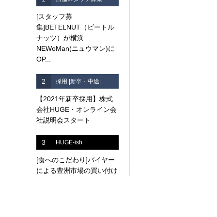
[スタッフ募
集]BETELNUT（ビートル
ナッツ）が横浜
NEWoMan(ニュウマン)に
OP...
2
採用 |新卒・中途|
【2021年新卒採用】株式
会社HUGE・オンライン会
社説明会スタート
3
HUGE-ish
[食へのこだわり]バイヤー
による豊洲市場の買い付け