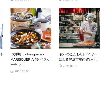
お子
[大手町]La Pesquera -
[食へのこだわり]バイヤー
MARISQUERIA-[ラ ペスケ
による豊洲市場の買い付け
ーラ マ...
2021.05.18
2020.06.05