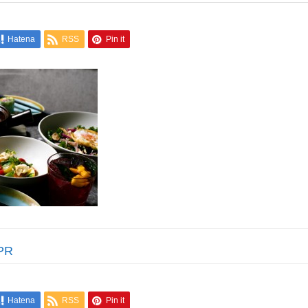
Hatena
RSS
Pin it
PR
Hatena
RSS
Pin it