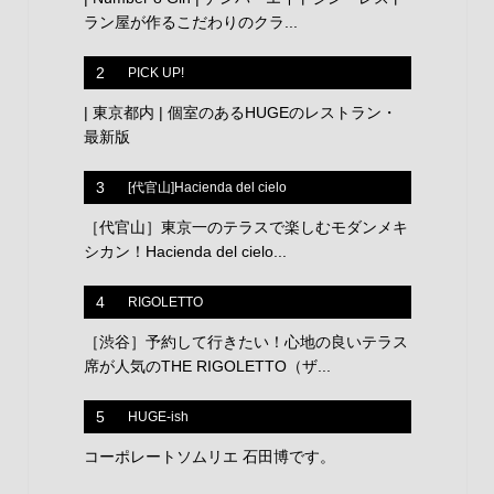
ラン屋が作るこだわりのクラ...
2
PICK UP!
| 東京都内 | 個室のあるHUGEのレストラン・
最新版
3
[代官山]Hacienda del cielo
［代官山］東京一のテラスで楽しむモダンメキ
シカン！Hacienda del cielo...
4
RIGOLETTO
［渋谷］予約して行きたい！心地の良いテラス
席が人気のTHE RIGOLETTO（ザ...
5
HUGE-ish
コーポレートソムリエ 石田博です。