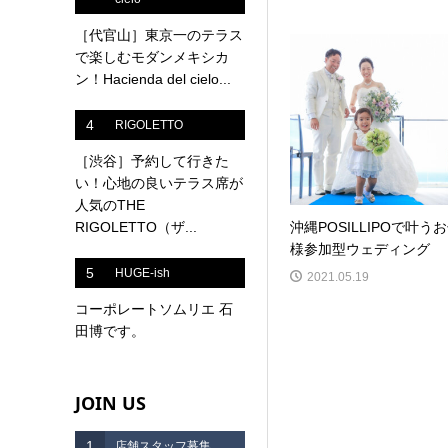
［代官山］東京一のテラス
で楽しむモダンメキシカ
ン！Hacienda del cielo...
4
RIGOLETTO
［渋谷］予約して行きた
い！心地の良いテラス席が
人気のTHE
RIGOLETTO（ザ...
沖縄POSILLIPOで叶う
様参加型ウェディング
5
HUGE-ish
2021.05.19
コーポレートソムリエ 石
田博です。
JOIN US
1
店舗スタッフ募集