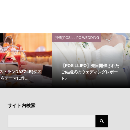
E
[沖縄]POSILLIPO WEDDING
【POSILLIPO】先日開催された
ストランDAZZLE(ダズ
ご結婚式のウェディングレポー
”をテーマに作...
ト♪
サイト内検索