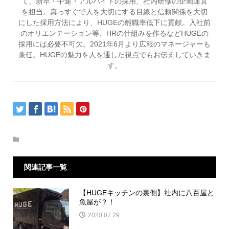
て、新卒・中途・アルバイトの採用、社内研修の企画運営
を担当。真っすぐで人を大切にする目線と信頼関係を大切
にした採用方法により、HUGEの離職率低下に貢献。入社前
のオリエンテーション等、HRの仕組みを作るなどHUGEの
採用には必要不可欠。2021年6月より広報のマネージャーも
兼任。HUGEの魅力を人を通した視点でもお伝えしていきま
す。
関連記事一覧
【HUGEキッチンの裏側】社内に八百屋と
魚屋が？！
2020.07.29