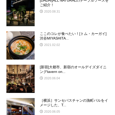
[DADAÏ]ALL NATURALのテーブルソースを
ご紹介！
2020.08.31
ここのコレが食べたい！[トム・カーガイ]
渋谷MIYASHITA...
2021.02.02
[新宿]大都市、新宿のオールデイズダイニ
ングtavern on...
2020.06.04
［横浜］サンセバスチャンの漁町バルをイ
メージした、T...
2020.06.05