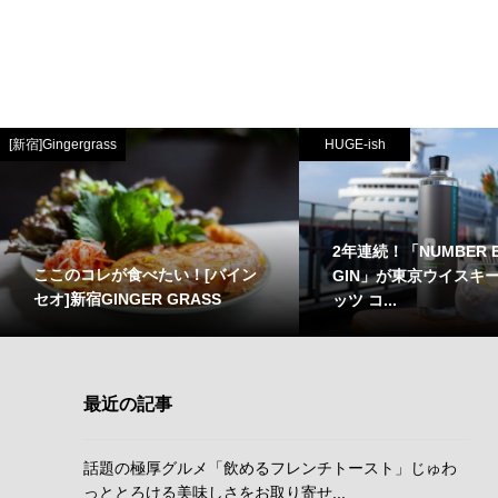
[新宿]Gingergrass
HUGE-ish
2年連続！「NUMBER E
ここのコレが食べたい！[バイン
GIN」が東京ウイスキ
セオ]新宿GINGER GRASS
ッツ コ...
最近の記事
話題の極厚グルメ「飲めるフレンチトースト」じゅわ
っととろける美味しさをお取り寄せ...