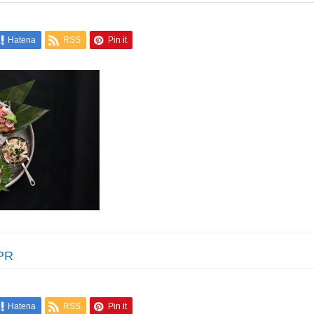
Hatena
RSS
Pin it
PR
Hatena
RSS
Pin it