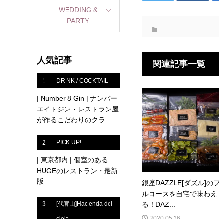
WEDDING &
PARTY
人気記事
関連記事一覧
1
DRINK / COCKTAIL
| Number 8 Gin | ナンバー
エイトジン・レストラン屋
が作るこだわりのクラ...
2
PICK UP!
| 東京都内 | 個室のある
HUGEのレストラン・最新
版
銀座DAZZLE[ダズル]の
ルコースを自宅で味わえ
3
る！DAZ...
[代官山]Hacienda del
2020.05.26
cielo