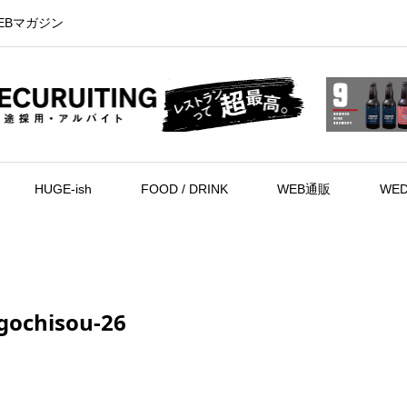
EBマガジン
HUGE-ish
FOOD / DRINK
WEB通販
WED
gochisou-26