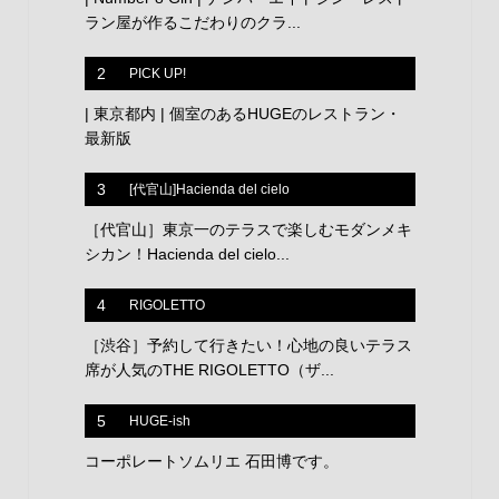
ラン屋が作るこだわりのクラ...
2
PICK UP!
| 東京都内 | 個室のあるHUGEのレストラン・
最新版
3
[代官山]Hacienda del cielo
［代官山］東京一のテラスで楽しむモダンメキ
シカン！Hacienda del cielo...
4
RIGOLETTO
［渋谷］予約して行きたい！心地の良いテラス
席が人気のTHE RIGOLETTO（ザ...
5
HUGE-ish
コーポレートソムリエ 石田博です。