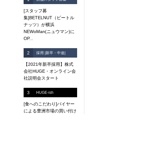
[スタッフ募
集]BETELNUT（ビートル
ナッツ）が横浜
NEWoMan(ニュウマン)に
OP...
2
採用 |新卒・中途|
【2021年新卒採用】株式
会社HUGE・オンライン会
社説明会スタート
3
HUGE-ish
[食へのこだわり]バイヤー
による豊洲市場の買い付け