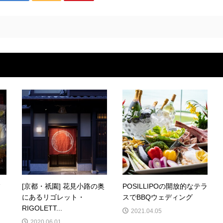
フ
[京都・祇園] 花見小路の奥
POSILLIPOの開放的なテラ
にあるリゴレット・
スでBBQウェディング
RIGOLETT...
2021.04.05
2020.06.01