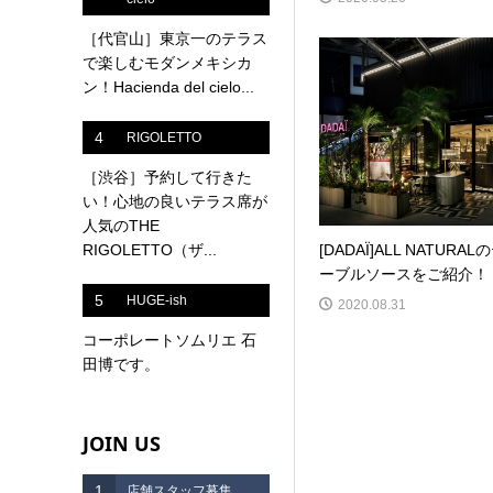
［代官山］東京一のテラス
で楽しむモダンメキシカ
ン！Hacienda del cielo...
4
RIGOLETTO
［渋谷］予約して行きた
い！心地の良いテラス席が
人気のTHE
RIGOLETTO（ザ...
[DADAÏ]ALL NATURAL
ーブルソースをご紹介！
5
HUGE-ish
2020.08.31
コーポレートソムリエ 石
田博です。
JOIN US
1
店舗スタッフ募集