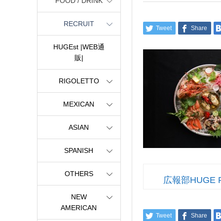
FOOD / DRINK
RECRUIT
Tweet
Share
HUGEst |WEB通
販|
RIGOLETTO
MEXICAN
ASIAN
SPANISH
OTHERS
広報部HUGE 
NEW
AMERICAN
Tweet
Share