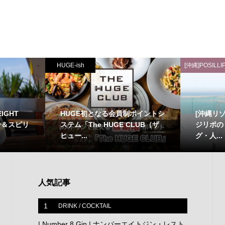
HUGE-ish
[沖縄]POSILLI
IGHT
HUGE初となる会員制ポイントシ
[沖縄リ
ー＆スピリ
ステム「The HUGE CLUB（ザ
ジリポの
ヒュー...
グ・人...
人気記事
1
DRINK / COCKTAIL
| Number 8 Gin | ナンバーエイトジン・レスト