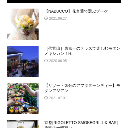
【NABUCCO】花言葉で選ぶブーケ
2021.06.27
［代官山］東京一のテラスで楽しむモダン
メキシカン！H...
2020.06.05
【リゾート気分のアフタヌーンティー】モ
ダンアジアン...
2021.07.01
京都[RIGOLETTO SMOKEGRILL & BAR]
祇園の一軒家レ...