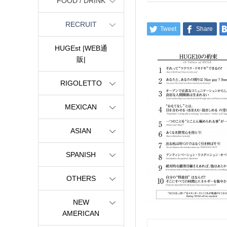
FOOD / DRINK
RECRUIT
Tweet
Share
HUGEst |WEB通
販|
RIGOLETTO
MEXICAN
ASIAN
SPANISH
OTHERS
NEW
AMERICAN