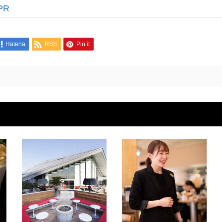
PR
Hatena
RSS
Pin it