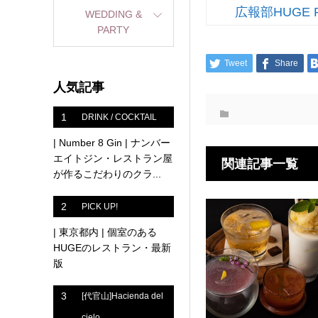
広報部HUGE 
WEDDING &
PARTY
Tweet
Share
人気記事
1
DRINK / COCKTAIL
| Number 8 Gin | ナンバー
エイトジン・レストラン屋
関連記事一覧
が作るこだわりのクラ...
2
PICK UP!
| 東京都内 | 個室のある
HUGEのレストラン・最新
版
3
[代官山]Hacienda del
cielo