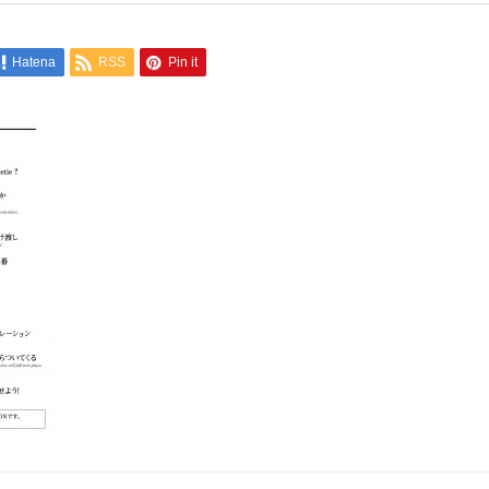
Hatena
RSS
Pin it