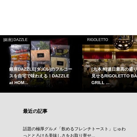
[銀座] DAZZLE
RIGOLETTO
銀座DAZZLE[ダズル]のフルコー
[六本木]連日最高の盛
スを自宅で味わえる！DAZZLE
見せるRIGOLETTO BA
at HOM...
GRILL ...
最近の記事
話題の極厚グルメ「飲めるフレンチトースト」じゅわ
っととろける美味しさをお取り寄せ...