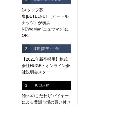
[スタッフ募
集]BETELNUT（ビートル
ナッツ）が横浜
NEWoMan(ニュウマン)に
OP...
2
採用 |新卒・中途|
【2021年新卒採用】株式
会社HUGE・オンライン会
社説明会スタート
3
HUGE-ish
[食へのこだわり]バイヤー
による豊洲市場の買い付け