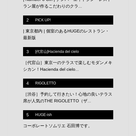
ラン屋が作るこだわりのクラ...
2
PICK UP!
| 東京都内 | 個室のあるHUGEのレストラン・
最新版
3
[代官山]Hacienda del cielo
［代官山］東京一のテラスで楽しむモダンメキ
シカン！Hacienda del cielo...
4
RIGOLETTO
［渋谷］予約して行きたい！心地の良いテラス
席が人気のTHE RIGOLETTO（ザ...
5
HUGE-ish
コーポレートソムリエ 石田博です。