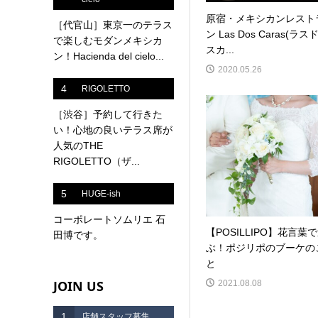
原宿・メキシカンレスト
［代官山］東京一のテラス
ン Las Dos Caras(ラス
で楽しむモダンメキシカ
スカ...
ン！Hacienda del cielo...
2020.05.26
4
RIGOLETTO
［渋谷］予約して行きた
い！心地の良いテラス席が
人気のTHE
RIGOLETTO（ザ...
5
HUGE-ish
コーポレートソムリエ 石
【POSILLIPO】花言葉
田博です。
ぶ！ポジリポのブーケの
と
JOIN US
2021.08.08
1
店舗スタッフ募集