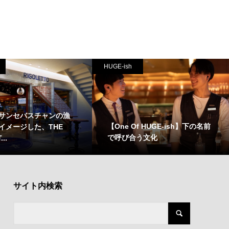
HUGE-ish
サンセバスチャンの漁
【One Of HUGE-ish】下の名前
イメージした、THE
で呼び合う文化
..
サイト内検索