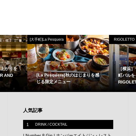
[大手町]La Pesquera
RIGOLETTO
り上がりを
［横浜］
[La Pesquera]秋のはじまりを感
R AND
町バルを
じる限定メニュー
RIGOLET.
人気記事
1
DRINK / COCKTAIL
| Number 8 Gin | ナンバーエイトジン・レスト