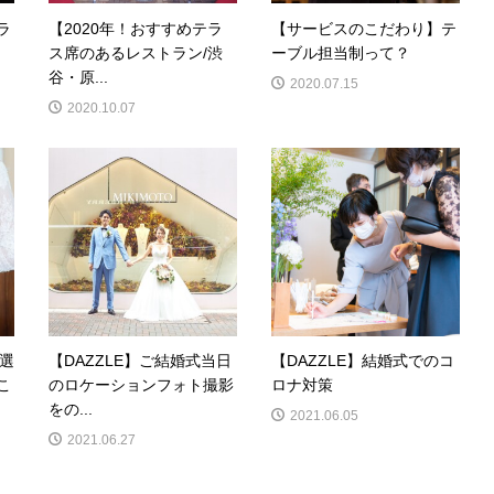
ラ
【2020年！おすすめテラ
【サービスのこだわり】テ
ド
ス席のあるレストラン/渋
ーブル担当制って？
谷・原...
2020.07.15
2020.10.07
で選
【DAZZLE】ご結婚式当日
【DAZZLE】結婚式でのコ
こ
のロケーションフォト撮影
ロナ対策
をの...
2021.06.05
2021.06.27