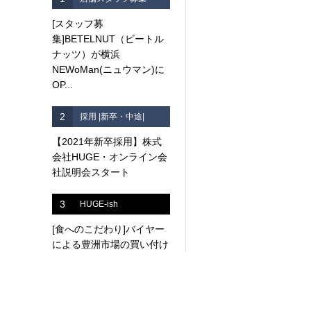
[スタッフ募
集]BETELNUT（ビートル
ナッツ）が横浜
NEWoMan(ニュウマン)に
OP...
2
採用 |新卒・中途|
【2021年新卒採用】株式
会社HUGE・オンライン会
社説明会スタート
3
HUGE-ish
[食へのこだわり]バイヤー
による豊洲市場の買い付け