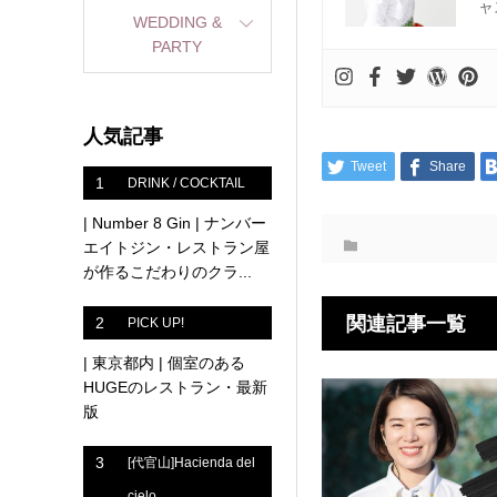
ャ
WEDDING &
PARTY
人気記事
Tweet
Share
1
DRINK / COCKTAIL
| Number 8 Gin | ナンバー
エイトジン・レストラン屋
が作るこだわりのクラ...
関連記事一覧
2
PICK UP!
| 東京都内 | 個室のある
HUGEのレストラン・最新
版
3
[代官山]Hacienda del
cielo