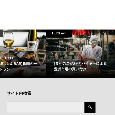
K
HUGE-ish
OLETTO
[食へのこだわり]バイヤーによる
RILL & BAR]祇園の一
豊洲市場の買い付け
トラン
サイト内検索