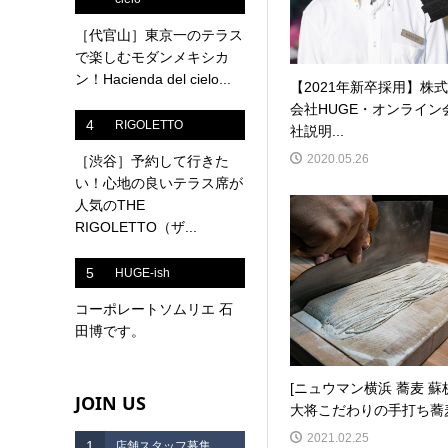
［代官山］東京一のテラス
で楽しむモダンメキシカ
ン！Hacienda del cielo...
【2021年新卒採用】株式
会社HUGE・オンライン
4
RIGOLETTO
社説明...
2020.05.26
［渋谷］予約して行きた
い！心地の良いテラス席が
人気のTHE
RIGOLETTO（ザ...
5
HUGE-ish
コーポレートソムリエ 石
田博です。
[ニュウマン横浜 蕎麦 蘇
JOIN US
大将こだわりの手打ち蕎
2021.02.25
1
店舗スタッフ募集