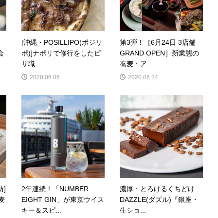
[沖縄・POSILLIPO(ポジリ
第3弾！［6月24日 3店舗
会
ポ)]ナポリで修行をしたピ
GRAND OPEN］新業態の
ザ職...
蕎麦・ア...
2020.06.06
2020.06.24
枋]
2年連続！「NUMBER
濃厚・とろけるくちどけ
麦
EIGHT GIN」が東京ウイス
DAZZLE(ダズル)『銀座・
キー＆スピ...
生ショ...