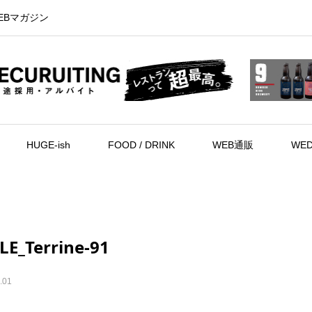
EBマガジン
HUGE-ish
FOOD / DRINK
WEB通販
WED
E_Terrine-91
.01