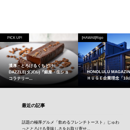
PICK UP!
[HAWAII]Rigo
濃厚・とろけるくちどけ
HONOLULU MAGAZI
DAZZLE(ダズル)『銀座・生ショ
ＨＵＧＥ企業理念「10
コラテリー...
最近の記事
話題の極厚グルメ「飲めるフレンチトースト」じゅわ
っととろける美味しさをお取り寄せ...