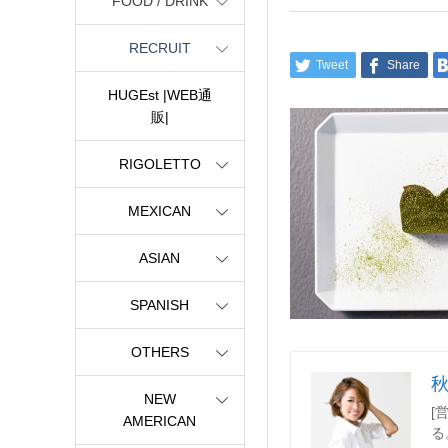
FOOD / DRINK
RECRUIT
Tweet
Share
HUGEst |WEB通
販|
RIGOLETTO
MEXICAN
ASIAN
SPANISH
OTHERS
NEW
[
AMERICAN
る