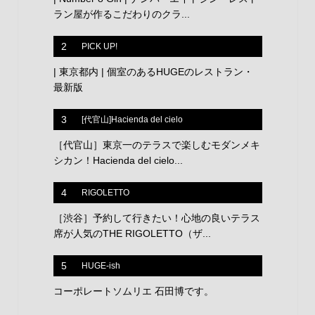
ラン屋が作るこだわりのクラ...
2
PICK UP!
| 東京都内 | 個室のあるHUGEのレストラン・
最新版
3
[代官山]Hacienda del cielo
［代官山］東京一のテラスで楽しむモダンメキ
シカン！Hacienda del cielo...
4
RIGOLETTO
［渋谷］予約して行きたい！心地の良いテラス
席が人気のTHE RIGOLETTO（ザ...
5
HUGE-ish
コーポレートソムリエ 石田博です。