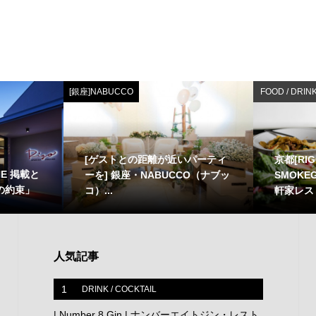
[銀座]NABUCCO
FOOD / DRIN
[ゲストとの距離が近いパーティ
京都[RIG
NE 掲載と
ーを] 銀座・NABUCCO（ナブッ
SMOKEG
の約束」
コ）...
軒家レス
人気記事
1
DRINK / COCKTAIL
| Number 8 Gin | ナンバーエイトジン・レスト