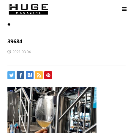
39684
2021.03.04