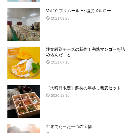
Vol.10 プリムール 〜 塩尻メルロー
2021.09.25
注文殺到チーズの新作！完熟マンゴーを詰
め込んだ「と...
2021.07.16
［大晦日限定］蘇枋の年越し蕎麦セット
2020.12.15
世界でたった一つの宝物