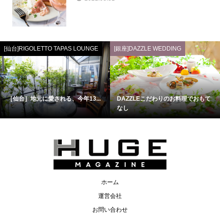
[仙台]RIGOLETTO TAPAS LOUNGE
[銀座]DAZZLE WEDDING
［仙台］地元に愛される、今年13...
DAZZLEこだわりのお料理でおもて
なし
ホーム
運営会社
お問い合わせ