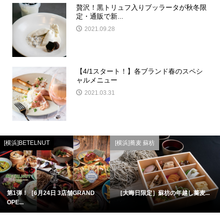
贅沢！黒トリュフ入りブッラータが秋冬限
定・通販で新...
2021.09.28
【4/1スタート！】各ブランド春のスペシ
ャルメニュー
2021.03.31
[横浜]BETELNUT
[横浜]蕎麦 蘇枋
第1弾！［6月24日 3店舗GRAND
［大晦日限定］蘇枋の年越し蕎麦...
OPE...