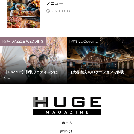
メニュー
2020.09.03
[銀座]DAZZLE WEDDING
[渋谷]La Coquina
【DAZZLE】和装ウェディングは
[渋谷]絶好のロケーションで体験...
い...
ホーム
運営会社