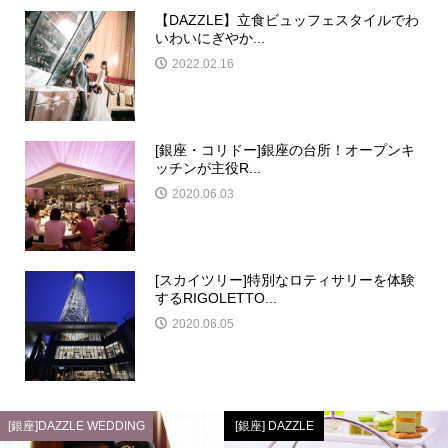
【DAZZLE】立食ビュッフェスタイルでわ
いわいにぎやか...
2022.02.16
[銀座・コリドー]銀座の台所！オープンキ
ッチンが主役R...
2020.06.03
[スカイツリー]特別なロティサリーを体験
するRIGOLETTO...
2020.06.05
[銀座]DAZZLE WEDDING
[銀座] DAZZLE