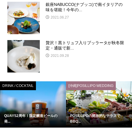
銀座NABUCCO(ナブッコ)で南イタリアの
味を堪能！今年の...
2021.06.27
贅沢！黒トリュフ入りブッラータが秋冬限
定・通販で新...
2021.09.28
DRINK / COCKTAIL
[沖縄]POSILLIPO WEDDING
QUAYS2周年！限定醸造ビールの
POSILLIPOの開放的なテラスで
発...
BBQ...