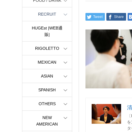
FOOD / DRINK
RECRUIT
Tweet
Share
HUGEst |WEB通
販|
RIGOLETTO
MEXICAN
ASIAN
SPANISH
OTHERS
〔
NEW
を
AMERICAN
タ