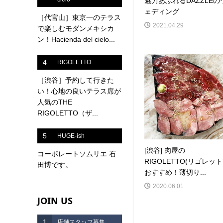
魅力あふれるDAZZLEの
ェディング
［代官山］東京一のテラス
2021.04.29
で楽しむモダンメキシカ
ン！Hacienda del cielo...
4
RIGOLETTO
［渋谷］予約して行きた
い！心地の良いテラス席が
人気のTHE
RIGOLETTO（ザ...
5
HUGE-ish
[渋谷] 肉屋の
コーポレートソムリエ 石
RIGOLETTO(リゴレット
田博です。
おすすめ！薄切り...
2020.06.01
JOIN US
1
店舗スタッフ募集