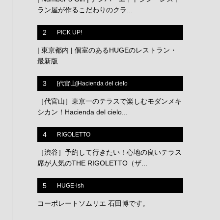
ラン屋が作るこだわりのクラ...
2
PICK UP!
| 東京都内 | 個室のあるHUGEのレストラン・
最新版
3
[代官山]Hacienda del cielo
［代官山］東京一のテラスで楽しむモダンメキ
シカン！Hacienda del cielo...
4
RIGOLETTO
［渋谷］予約して行きたい！心地の良いテラス
席が人気のTHE RIGOLETTO（ザ...
5
HUGE-ish
コーポレートソムリエ 石田博です。