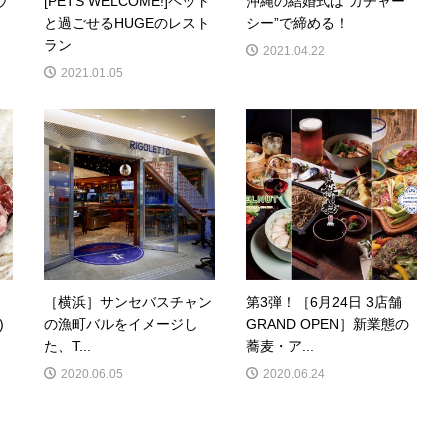
ウ
[PETS WELCOME!]ペット
沖縄の結婚式は”カチャー
と過ごせるHUGEのレスト
シー”で締める！
ラン
2021.04.22
2021.01.05
［横浜］サンセバスチャン
第3弾！［6月24日 3店舗
)
の漁町バルをイメージし
GRAND OPEN］新業態の
た、T...
蕎麦・ア...
2020.06.05
2020.06.24