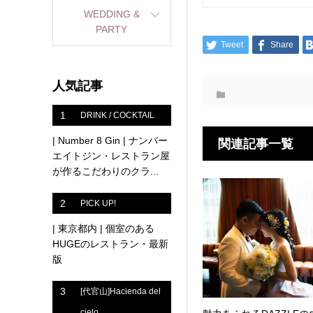
WEDDING &
PARTY
Tweet
Share
人気記事
1
DRINK / COCKTAIL
| Number 8 Gin | ナンバー
関連記事一覧
エイトジン・レストラン屋
が作るこだわりのクラ...
2
PICK UP!
| 東京都内 | 個室のある
HUGEのレストラン・最新
版
3
[代官山]Hacienda del
cielo