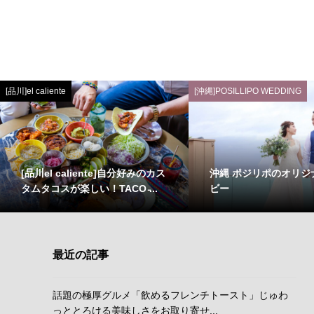
[品川]el caliente
[沖縄]POSILLIPO WEDDING
[品川el caliente]自分好みのカス
沖縄 ポジリポのオリジ
タムタコスが楽しい！TACO ̵...
ビー
最近の記事
話題の極厚グルメ「飲めるフレンチトースト」じゅわ
っととろける美味しさをお取り寄せ...