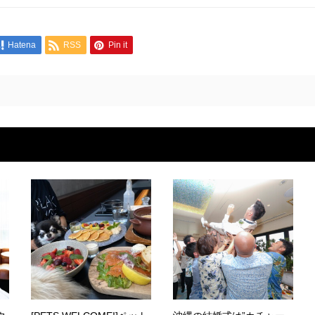
Hatena
RSS
Pin it