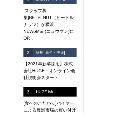
[スタッフ募
集]BETELNUT（ビートル
ナッツ）が横浜
NEWoMan(ニュウマン)に
OP...
2
採用 |新卒・中途|
【2021年新卒採用】株式
会社HUGE・オンライン会
社説明会スタート
3
HUGE-ish
[食へのこだわり]バイヤー
による豊洲市場の買い付け