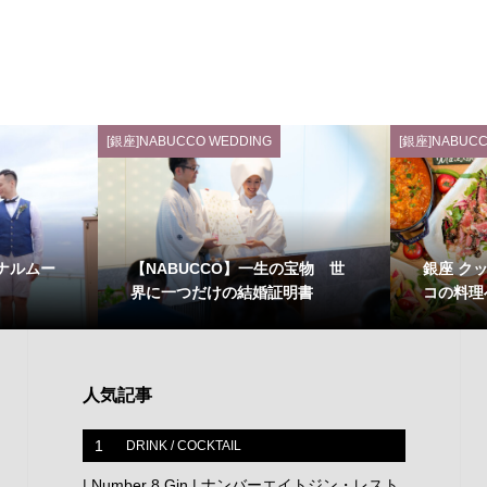
[銀座]NABUCCO WEDDING
[銀座]NABUCC
ナルムー
【NABUCCO】一生の宝物 世
銀座 ク
界に一つだけの結婚証明書
コの料理
人気記事
1
DRINK / COCKTAIL
| Number 8 Gin | ナンバーエイトジン・レスト