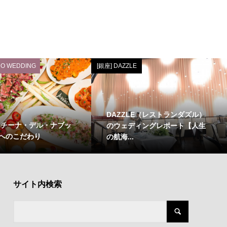
O WEDDING
[銀座] DAZZLE
DAZZLE（レストランダズル）
ッチーナ・デル・ナブッ
のウェディングレポート【人生
へのこだわり
の航海...
サイト内検索