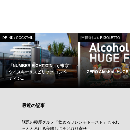
DRINK / COCKTAIL
[吉祥寺]cafe RIGOLETTO
「NUMBER EIGHT GIN」が東京
ZERO Alcohol, HUGE
ウイスキー＆スピリッツ コンペ
ティシ...
最近の記事
話題の極厚グルメ「飲めるフレンチトースト」じゅわ
っととろける美味しさをお取り寄せ...