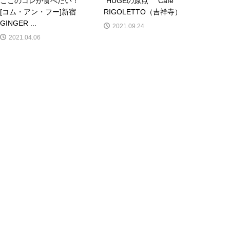
ここのコレが食べたい！
”HUGEの原点” Cafe
[コム・アン・フー]新宿
RIGOLETTO（吉祥寺）
GINGER ...
2021.09.24
2021.04.06