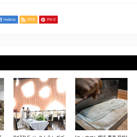
Hatena
RSS
Pin it