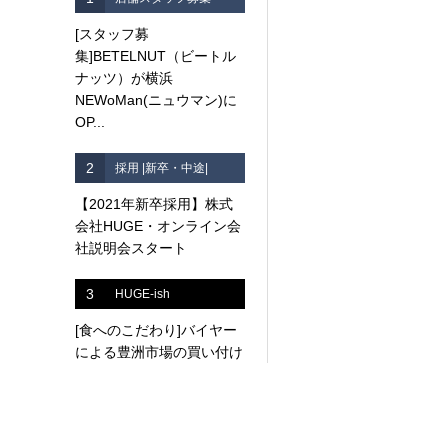
[スタッフ募
集]BETELNUT（ビートル
ナッツ）が横浜
NEWoMan(ニュウマン)に
OP...
2
採用 |新卒・中途|
【2021年新卒採用】株式
会社HUGE・オンライン会
社説明会スタート
3
HUGE-ish
[食へのこだわり]バイヤー
による豊洲市場の買い付け