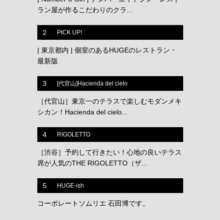
ラン屋が作るこだわりのクラ...
2
PICK UP!
| 東京都内 | 個室のあるHUGEのレストラン・
最新版
3
[代官山]Hacienda del cielo
［代官山］東京一のテラスで楽しむモダンメキ
シカン！Hacienda del cielo...
4
RIGOLETTO
［渋谷］予約して行きたい！心地の良いテラス
席が人気のTHE RIGOLETTO（ザ...
5
HUGE-ish
コーポレートソムリエ 石田博です。