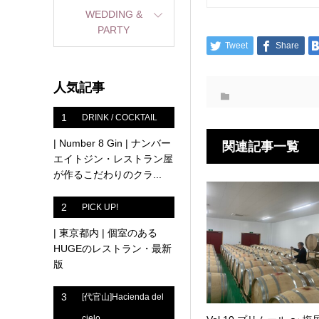
WEDDING &
PARTY
Tweet
Share
人気記事
1
DRINK / COCKTAIL
| Number 8 Gin | ナンバー
関連記事一覧
エイトジン・レストラン屋
が作るこだわりのクラ...
2
PICK UP!
| 東京都内 | 個室のある
HUGEのレストラン・最新
版
3
[代官山]Hacienda del
cielo