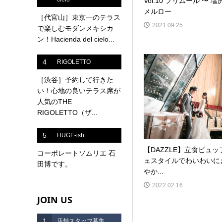
Vol.10 プリムール 〜 塩
メルロー
［代官山］東京一のテラス
2021.09.25
で楽しむモダンメキシカ
ン！Hacienda del cielo...
4
RIGOLETTO
［渋谷］予約して行きた
い！心地の良いテラス席が
人気のTHE
RIGOLETTO（ザ...
5
HUGE-ish
【DAZZLE】立食ビュッ
コーポレートソムリエ 石
ェスタイルでわいわいに
田博です。
やか...
2022.02.16
JOIN US
1
店舗スタッフ募集