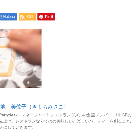
Hatena
RSS
Pin it
清地 美佐子（きよちみさこ）
Partydesk・マネージャー〕レストランダズルの創設メンバー。HUGEのレセ
立上げ。レストランならではの美味しい、楽しいパーティーを創ること
チにしていきます。