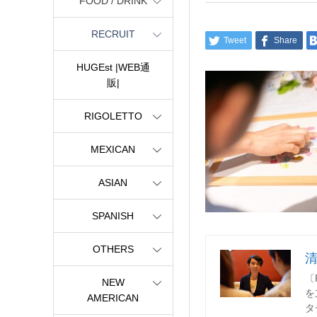
FOOD / DRINK
RECRUIT
Tweet
Share
HUGEst |WEB通
販|
RIGOLETTO
MEXICAN
ASIAN
SPANISH
OTHERS
〔
NEW
を
AMERICAN
タ