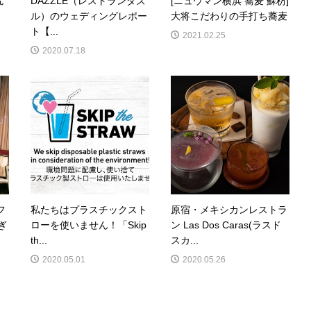
尻
DAZZLE（レストランダズ
[ニュウマン横浜 蕎麦 蘇枋]
ル）のウェディングレポー
大将こだわりの手打ち蕎麦
ト【...
2021.02.25
2020.07.18
フ
私たちはプラスチックスト
原宿・メキシカンレストラ
ぎ
ローを使いません！「Skip
ン Las Dos Caras(ラスド
th...
スカ...
2020.05.01
2020.05.26