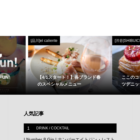
[品川]el caliente
[渋谷]SHIBUIC
 FUN!
【4/1スタート！】各ブランド春
ここのコ
のスペシャルメニュー
ツデニッシュ
人気記事
1
DRINK / COCKTAIL
| Number 8 Gin | ナンバーエイトジン・レスト