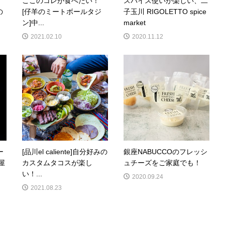
ここのコレが食べたい！
スパイス使いが楽しい、二
の
[仔羊のミートボールタジ
子玉川 RIGOLETTO spice
ン]中...
market
2021.02.10
2020.11.12
ー
[品川el caliente]自分好みの
銀座NABUCCOのフレッシ
屋
カスタムタコスが楽し
ュチーズをご家庭でも！
い！...
2020.09.24
2021.08.23