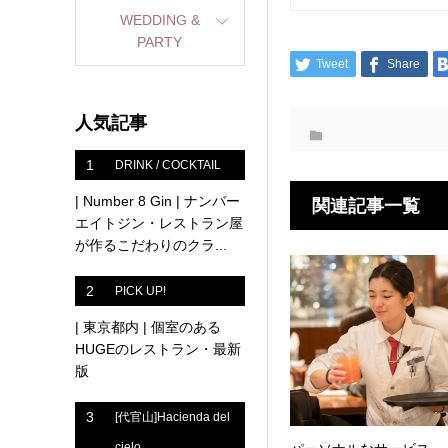
WEDDING &
PARTY
Tweet
Share
人気記事
1
DRINK / COCKTAIL
| Number 8 Gin | ナンバー
関連記事一覧
エイトジン・レストラン屋
が作るこだわりのクラ...
2
PICK UP!
| 東京都内 | 個室のある
HUGEのレストラン・最新
版
3
[代官山]Hacienda del
cielo