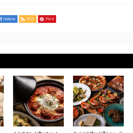
Hatena
RSS
Pin it