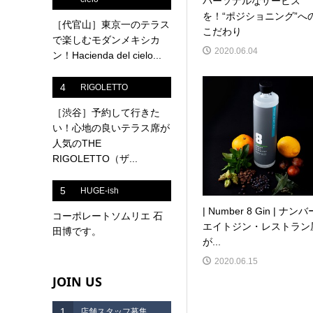
パーソナルなサービス
を！“ポジショニング”へ
［代官山］東京一のテラス
こだわり
で楽しむモダンメキシカ
2020.06.04
ン！Hacienda del cielo...
4
RIGOLETTO
［渋谷］予約して行きた
い！心地の良いテラス席が
人気のTHE
RIGOLETTO（ザ...
5
HUGE-ish
| Number 8 Gin | ナンバ
コーポレートソムリエ 石
エイトジン・レストラン
田博です。
が...
2020.06.15
JOIN US
1
店舗スタッフ募集