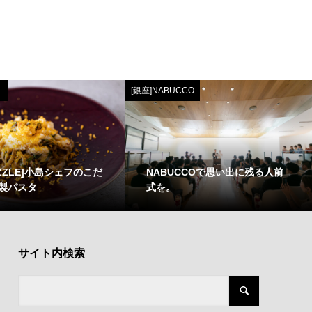
[銀座]NABUCCO
ZZLE]小島シェフのこだ
NABUCCOで思い出に残る人前
製パスタ
式を。
サイト内検索