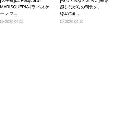
[大手町]La Pesquera -
[横浜・みなとみらい]海を
MARISQUERIA-[ラ ペスケ
感じながらの朝食を。
ーラ マ...
QUAYS(...
2020.06.05
2020.06.10