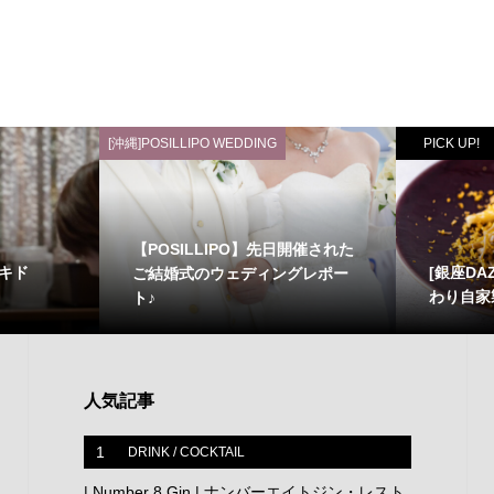
[沖縄]POSILLIPO WEDDING
PICK UP!
【POSILLIPO】先日開催された
キド
[銀座DA
ご結婚式のウェディングレポー
わり自家
ト♪
人気記事
1
DRINK / COCKTAIL
| Number 8 Gin | ナンバーエイトジン・レスト