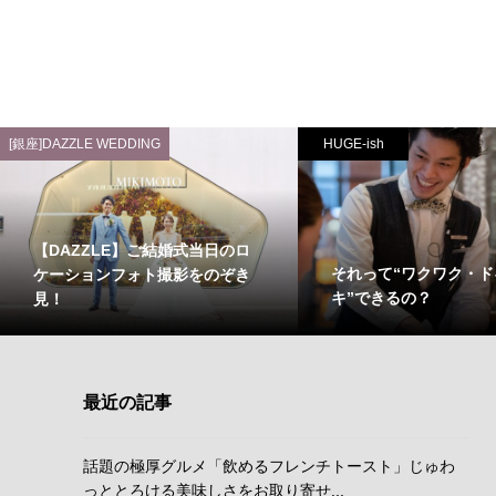
[銀座]DAZZLE WEDDING
HUGE-ish
【DAZZLE】ご結婚式当日のロ
それって“ワクワク・ド
ケーションフォト撮影をのぞき
キ”できるの？
見！
最近の記事
話題の極厚グルメ「飲めるフレンチトースト」じゅわ
っととろける美味しさをお取り寄せ...