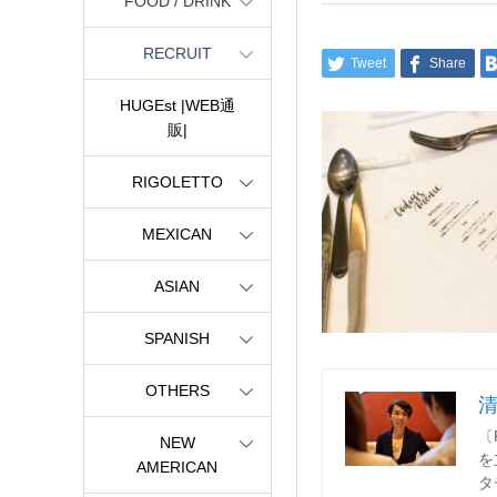
FOOD / DRINK
RECRUIT
Tweet
Share
HUGEst |WEB通
販|
RIGOLETTO
MEXICAN
ASIAN
SPANISH
OTHERS
〔
NEW
を
AMERICAN
タ