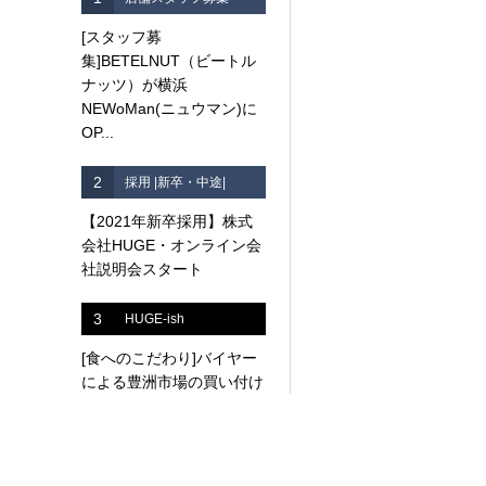
[スタッフ募
集]BETELNUT（ビートル
ナッツ）が横浜
NEWoMan(ニュウマン)に
OP...
2
採用 |新卒・中途|
【2021年新卒採用】株式
会社HUGE・オンライン会
社説明会スタート
3
HUGE-ish
[食へのこだわり]バイヤー
による豊洲市場の買い付け