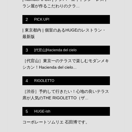
ラン屋が作るこだわりのクラ...
2
PICK UP!
| 東京都内 | 個室のあるHUGEのレストラン・
最新版
3
[代官山]Hacienda del cielo
［代官山］東京一のテラスで楽しむモダンメキ
シカン！Hacienda del cielo...
4
RIGOLETTO
［渋谷］予約して行きたい！心地の良いテラス
席が人気のTHE RIGOLETTO（ザ...
5
HUGE-ish
コーポレートソムリエ 石田博です。