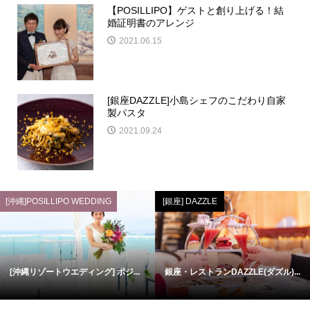
【POSILLIPO】ゲストと創り上げる！結
婚証明書のアレンジ
2021.06.15
[銀座DAZZLE]小島シェフのこだわり自家
製パスタ
2021.09.24
[沖縄]POSILLIPO WEDDING
[銀座] DAZZLE
[沖縄リゾートウエディング] ポジ...
銀座・レストランDAZZLE(ダズル)...