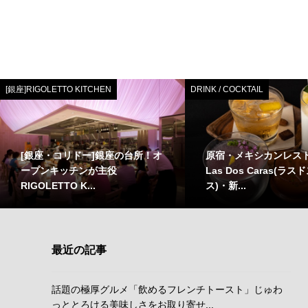
[銀座]RIGOLETTO KITCHEN
DRINK / COCKTAIL
[銀座・コリドー]銀座の台所！オ
原宿・メキシカンレス
ープンキッチンが主役
Las Dos Caras(ラ
RIGOLETTO K...
ス)・新...
最近の記事
話題の極厚グルメ「飲めるフレンチトースト」じゅわ
っととろける美味しさをお取り寄せ...