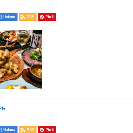
Hatena
RSS
Pin it
PR
Hatena
RSS
Pin it