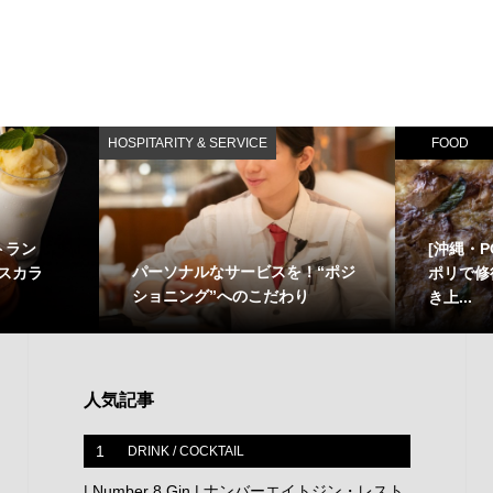
HOSPITARITY & SERVICE
FOOD
トラン
[沖縄・P
パーソナルなサービスを！“ポジ
スドスカラ
ポリで修
ショニング”へのこだわり
き上...
人気記事
1
DRINK / COCKTAIL
| Number 8 Gin | ナンバーエイトジン・レスト