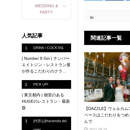
WEDDING &
PARTY
人気記事
関連記事一覧
1
DRINK / COCKTAIL
| Number 8 Gin | ナンバー
エイトジン・レストラン屋
が作るこだわりのクラ...
2
PICK UP!
| 東京都内 | 個室のある
HUGEのレストラン・最新
版
【DAZZLE】ウェルカム
ペースはこだわりをつめ
3
んで
[代官山]Hacienda del
2021.09.25
cielo