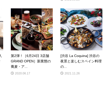
人
第2弾！［6月24日 3店舗
[渋谷 La Coquina] 渋谷の
お
GRAND OPEN］新業態の
夜景と楽しむスペイン料理
蕎麦・ア...
の...
2020.06.17
2021.11.26