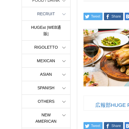
FOOD / DRINK
RECRUIT
Tweet
Share
HUGEst |WEB通
販|
RIGOLETTO
MEXICAN
ASIAN
SPANISH
OTHERS
広報部HUGE 
NEW
AMERICAN
Tweet
Share