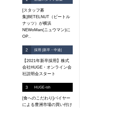
[スタッフ募
集]BETELNUT（ビートル
ナッツ）が横浜
NEWoMan(ニュウマン)に
OP...
2
採用 |新卒・中途|
【2021年新卒採用】株式
会社HUGE・オンライン会
社説明会スタート
3
HUGE-ish
[食へのこだわり]バイヤー
による豊洲市場の買い付け