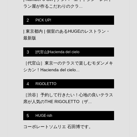
ラン屋が作るこだわりのクラ...
2
PICK UP!
| 東京都内 | 個室のあるHUGEのレストラン・
最新版
3
[代官山]Hacienda del cielo
［代官山］東京一のテラスで楽しむモダンメキ
シカン！Hacienda del cielo...
4
RIGOLETTO
［渋谷］予約して行きたい！心地の良いテラス
席が人気のTHE RIGOLETTO（ザ...
5
HUGE-ish
コーポレートソムリエ 石田博です。