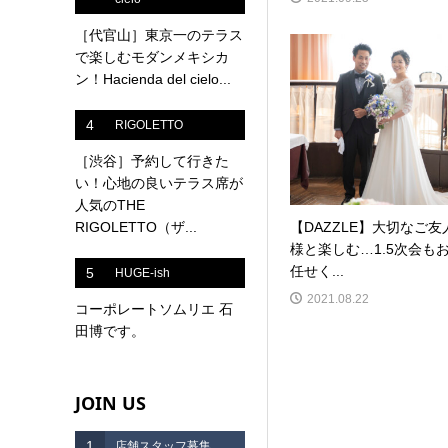
［代官山］東京一のテラス
で楽しむモダンメキシカ
ン！Hacienda del cielo...
4
RIGOLETTO
［渋谷］予約して行きた
い！心地の良いテラス席が
人気のTHE
RIGOLETTO（ザ...
【DAZZLE】大切なご友
様と楽しむ…1.5次会も
任せく...
5
HUGE-ish
2021.08.22
コーポレートソムリエ 石
田博です。
JOIN US
1
店舗スタッフ募集