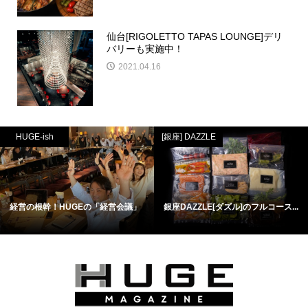
仙台[RIGOLETTO TAPAS LOUNGE]デリ
バリーも実施中！
2021.04.16
HUGE-ish
[銀座] DAZZLE
経営の根幹！HUGEの「経営会議」
銀座DAZZLE[ダズル]のフルコース...