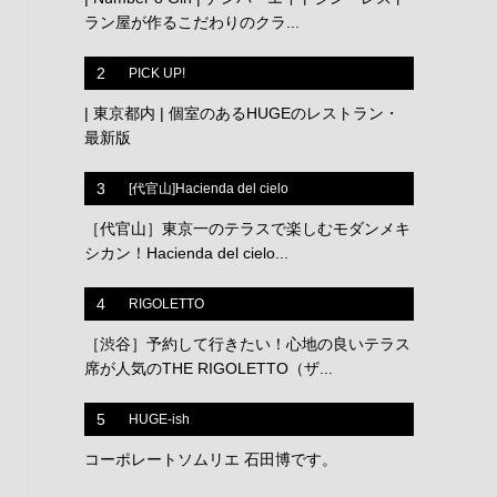
ラン屋が作るこだわりのクラ...
2
PICK UP!
| 東京都内 | 個室のあるHUGEのレストラン・
最新版
3
[代官山]Hacienda del cielo
［代官山］東京一のテラスで楽しむモダンメキ
シカン！Hacienda del cielo...
4
RIGOLETTO
［渋谷］予約して行きたい！心地の良いテラス
席が人気のTHE RIGOLETTO（ザ...
5
HUGE-ish
コーポレートソムリエ 石田博です。