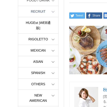
FOOD / DRINK
RECRUIT
Tweet
Share
HUGEst |WEB通
販|
RIGOLETTO
MEXICAN
ASIAN
SPANISH
OTHERS
NEW
[
AMERICAN
る
ャ