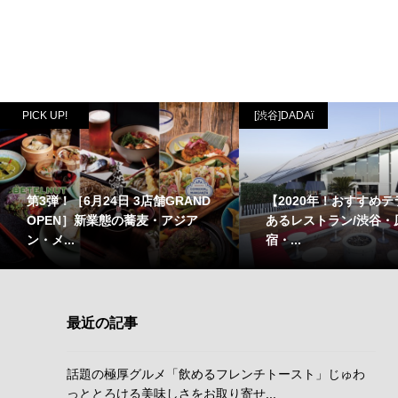
PICK UP!
[渋谷]DADAï
第3弾！［6月24日 3店舗GRAND
【2020年！おすすめ
OPEN］新業態の蕎麦・アジア
あるレストラン/渋谷・
ン・メ...
宿・...
最近の記事
話題の極厚グルメ「飲めるフレンチトースト」じゅわ
っととろける美味しさをお取り寄せ...