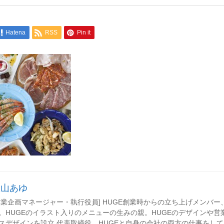
Hatena
RSS
Pin it
秋山あゆ
営業企画マネージャー・執行役員] HUGE創業時からの立ち上げメンバ
。HUGEのイラスト入りのメニューの生みの親。HUGEのデザインや営
スデザインを設立 代表取締役。HUGEと自身の会社の両方の仕事をし