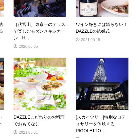
結
［代官山］東京一のテラス
ワイン好きには堪らない！
る
で楽しむモダンメキシカ
DAZZLEの結婚式
ン！H...
2021.05.19
2020.06.05
ト
DAZZLEこだわりのお料理
[スカイツリー]特別なロテ
ト
でおもてなし
ィサリーを体験する
RIGOLETTO...
2021.05.01