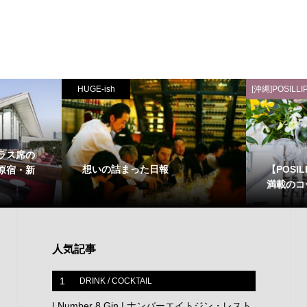
HUGE-ish
[沖縄]POSILLI
テラス席の
想いの詰まった日報
【POSI
原宿・新
満載のコ
人気記事
1
DRINK / COCKTAIL
| Number 8 Gin | ナンバーエイトジン・レスト