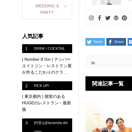
WEDDING &
PARTY
人気記事
Tweet
Share
1
DRINK / COCKTAIL
| Number 8 Gin | ナンバー
エイトジン・レストラン屋
が作るこだわりのクラ...
関連記事一覧
2
PICK UP!
| 東京都内 | 個室のある
HUGEのレストラン・最新
版
3
[代官山]Hacienda del
cielo