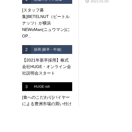
2021.01.05
[スタッフ募
集]BETELNUT（ビートル
ナッツ）が横浜
NEWoMan(ニュウマン)に
OP...
2
採用 |新卒・中途|
【2021年新卒採用】株式
会社HUGE・オンライン会
社説明会スタート
3
HUGE-ish
[食へのこだわり]バイヤー
による豊洲市場の買い付け