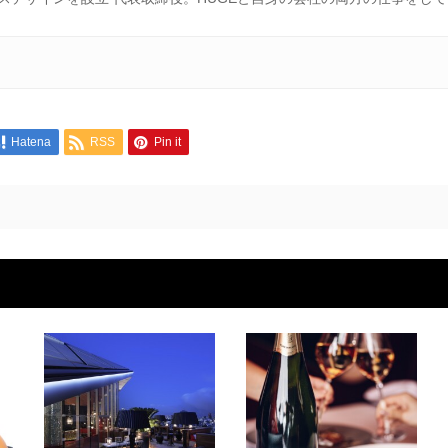
Hatena
RSS
Pin it