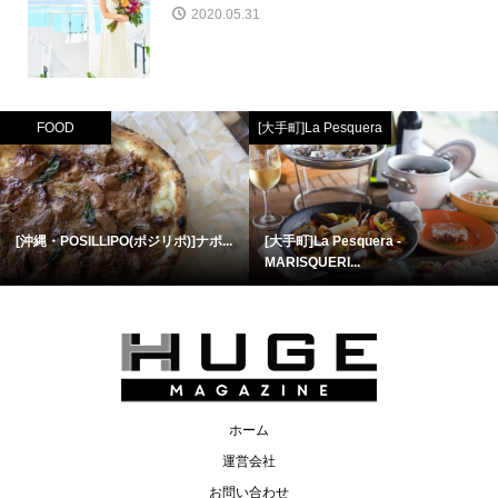
2020.05.31
FOOD
[大手町]La Pesquera
[沖縄・POSILLIPO(ポジリポ)]ナポ...
[大手町]La Pesquera -
MARISQUERI...
ホーム
運営会社
お問い合わせ