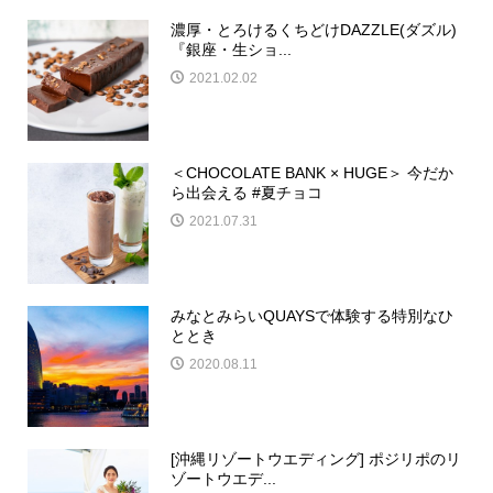
濃厚・とろけるくちどけDAZZLE(ダズル)
『銀座・生ショ...
2021.02.02
＜CHOCOLATE BANK × HUGE＞ 今だか
ら出会える #夏チョコ
2021.07.31
みなとみらいQUAYSで体験する特別なひ
ととき
2020.08.11
[沖縄リゾートウエディング] ポジリポのリ
ゾートウエデ...