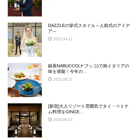
DAZZLEの挙式スタイル～人前式のアイデ
ア～
2021.04.12
銀座NABUCCO(ナブッコ)で南イタリアの
味を堪能！今年の...
2021.06.27
[新宿]大人リゾート雰囲気でタイ・ベトナ
ム料理をGINGE...
2020.05.03