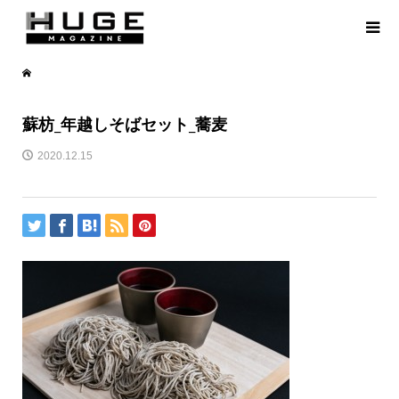
蘇枋_年越しそばセット_蕎麦
2020.12.15