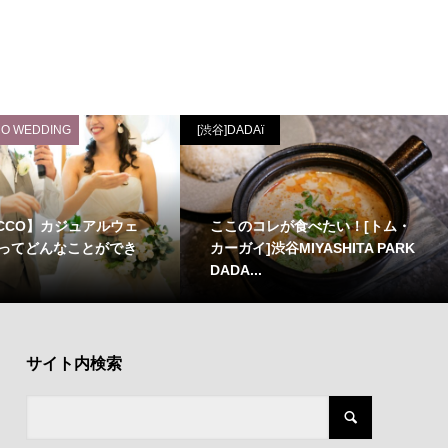
O WEDDING
[渋谷]DADAï
UCCO】カジュアルウェ
ここのコレが食べたい！[トム・
ってどんなことができ
カーガイ]渋谷MIYASHITA PARK
DADA...
サイト内検索