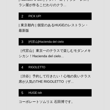
ラン屋が作るこだわりのクラ...
2
PICK UP!
| 東京都内 | 個室のあるHUGEのレストラン・
最新版
3
[代官山]Hacienda del cielo
［代官山］東京一のテラスで楽しむモダンメキ
シカン！Hacienda del cielo...
4
RIGOLETTO
［渋谷］予約して行きたい！心地の良いテラス
席が人気のTHE RIGOLETTO（ザ...
5
HUGE-ish
コーポレートソムリエ 石田博です。