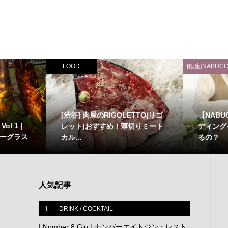
FOOD
[銀座]NABUCC
[渋谷] 肉屋のRIGOLETTO(リゴ
【NAB
l 1 |
レット)おすすめ！薄切りミート
ディング
ャーグラス
カル...
るの？
人気記事
1
DRINK / COCKTAIL
| Number 8 Gin | ナンバーエイトジン・レスト