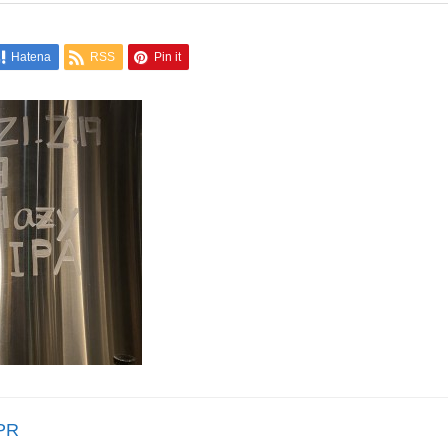
Hatena
RSS
Pin it
PR