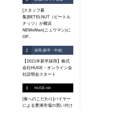
[スタッフ募
集]BETELNUT（ビートル
ナッツ）が横浜
NEWoMan(ニュウマン)に
OP...
2
採用 |新卒・中途|
【2021年新卒採用】株式
会社HUGE・オンライン会
社説明会スタート
3
HUGE-ish
[食へのこだわり]バイヤー
による豊洲市場の買い付け