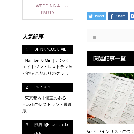
WEDDING &
PARTY
Tweet
Share
人気記事
1
DRINK / COCKTAIL
関連記事一覧
| Number 8 Gin | ナンバー
エイトジン・レストラン屋
が作るこだわりのクラ...
2
PICK UP!
| 東京都内 | 個室のある
HUGEのレストラン・最新
版
3
[代官山]Hacienda del
Vol.4 ワインリストのつ
cielo