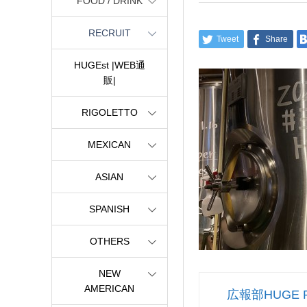
FOOD / DRINK
RECRUIT
Tweet
Share
HUGEst |WEB通
販|
RIGOLETTO
MEXICAN
ASIAN
SPANISH
OTHERS
NEW
AMERICAN
広報部HUGE 