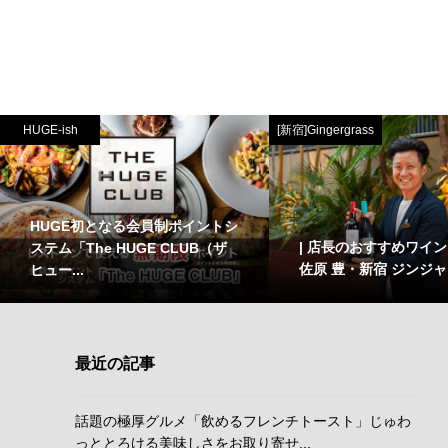
HUGE-ish
[新宿]Gingergrass
HUGE初となる会員制ポイントシ
| 店長のおすすめワイン Vo
ステム「The HUGE CLUB（ザ
佐原 豊・新宿 ジンジ
ヒュー...
最近の記事
話題の極厚グルメ「飲めるフレンチトースト」じゅわ
っととろける美味しさをお取り寄せ...