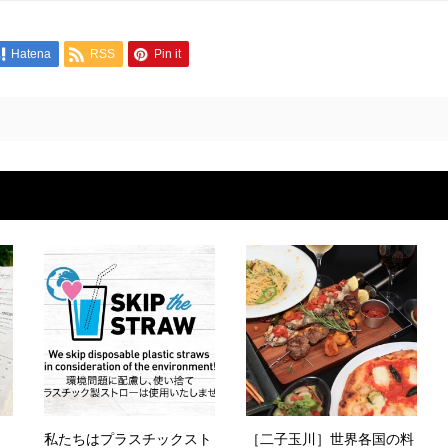
Hatena
RSS
Pin it
く
私たちはプラスチックスト
［二子玉川］世界各国の料