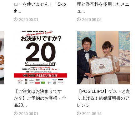
ローを使いません！「Skip
理と香辛料を多用したメニ
th...
ュ...
2020.05.01
2020.06.05
【ご注文はお決まりです
【POSILLIPO】ゲストと創
・
か？】ご予約のお客様・全
り上げる！結婚証明書のア
品20...
レンジ
2020.06.01
2021.06.15