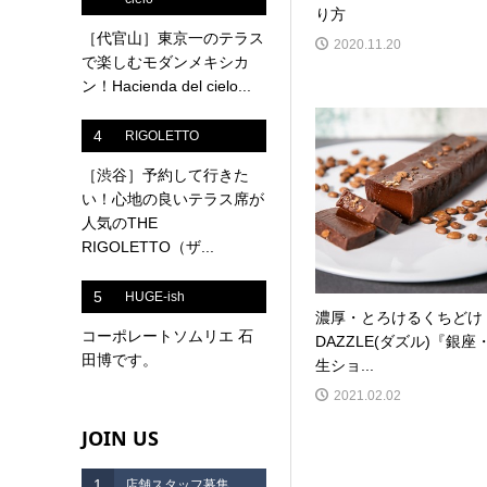
り方
［代官山］東京一のテラス
2020.11.20
で楽しむモダンメキシカ
ン！Hacienda del cielo...
4
RIGOLETTO
［渋谷］予約して行きた
い！心地の良いテラス席が
人気のTHE
RIGOLETTO（ザ...
5
HUGE-ish
濃厚・とろけるくちどけ
コーポレートソムリエ 石
DAZZLE(ダズル)『銀座
田博です。
生ショ...
2021.02.02
JOIN US
1
店舗スタッフ募集