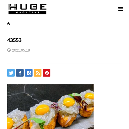
43553
2021.05.18