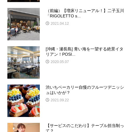
（前編）【増床リニューアル！】二子玉川
「RIGOLETTO s...
2021.04.12
[沖縄・瀬長島] 青い海を一望する絶景イタ
リアン！POSI...
2020.05.07
渋いちベーカリー自慢のフルーツデニッシ
ュはいかが？
2021.09.22
【サービスのこだわり】テーブル担当制っ
て？