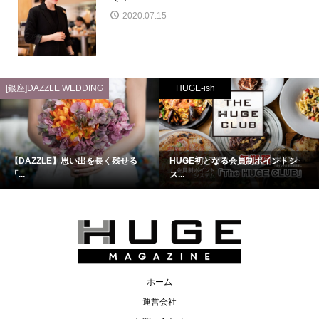
2020.07.15
[銀座]DAZZLE WEDDING
HUGE-ish
【DAZZLE】思い出を長く残せる
HUGE初となる会員制ポイントシ
「...
ス...
ホーム
運営会社