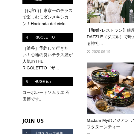
［代官山］東京一のテラス
で楽しむモダンメキシカ
ン！Hacienda del cielo...
【和婚×レストラン】銀
DAZZLE（ダズル）で叶
4
RIGOLETTO
る神社...
［渋谷］予約して行きた
2020.06.19
い！心地の良いテラス席が
人気のTHE
RIGOLETTO（ザ...
5
HUGE-ish
コーポレートソムリエ 石
田博です。
JOIN US
Madam Mỹのアジアン 
フタヌーンティー
1
店舗スタッフ募集