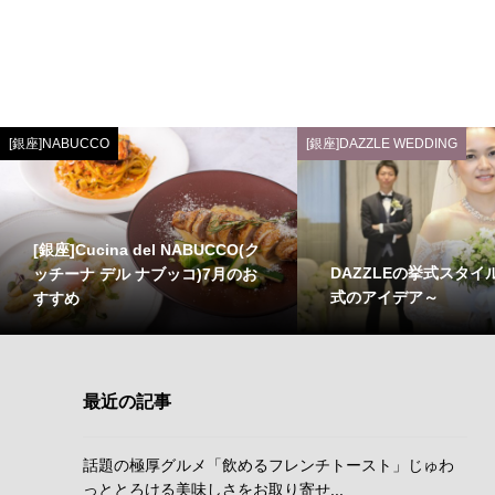
[銀座]NABUCCO
[銀座]DAZZLE WEDDING
[銀座]Cucina del NABUCCO(ク
DAZZLEの挙式スタイ
ッチーナ デル ナブッコ)7月のお
式のアイデア～
すすめ
最近の記事
話題の極厚グルメ「飲めるフレンチトースト」じゅわ
っととろける美味しさをお取り寄せ...