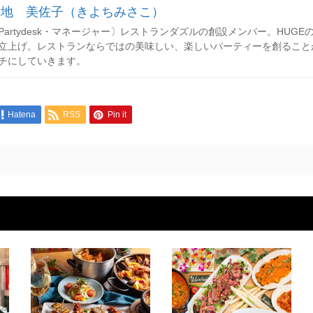
清地 美佐子（きよちみさこ）
Partydesk・マネージャー〕レストランダズルの創設メンバー。HUGEのレセ
立上げ。レストランならではの美味しい、楽しいパーティーを創ること
チにしていきます。
Hatena
RSS
Pin it