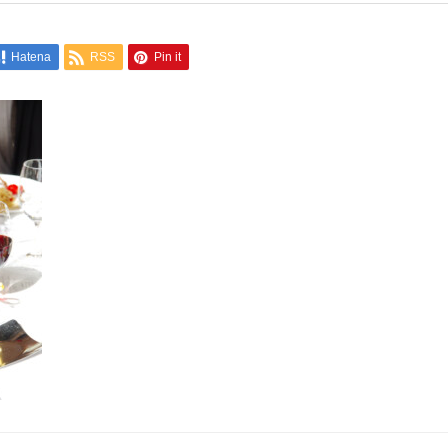
Hatena
RSS
Pin it