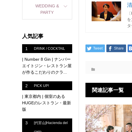
WEDDING &
PARTY
〔
を
タ
人気記事
1
Tweet
Share
DRINK / COCKTAIL
| Number 8 Gin | ナンバー
エイトジン・レストラン屋
が作るこだわりのクラ...
2
PICK UP!
関連記事一覧
| 東京都内 | 個室のある
HUGEのレストラン・最新
版
3
[代官山]Hacienda del
cielo