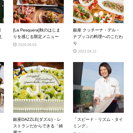
座
[La Pesquera]秋のはじま
銀座 クッチーナ・デル・
え
りを感じる限定メニュー
ナブッコの料理へのこだわ
り
2020.09.03
2021.04.12
ア
銀座DAZZLE(ダズル)・レ
「スピード・リズム・タイ
ストランだからできる「綺
ミング」
麗で...