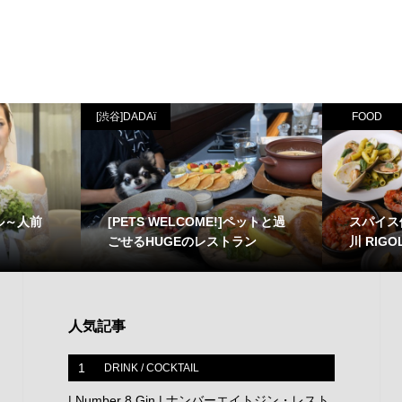
[渋谷]DADAï
FOOD
ル～人前
[PETS WELCOME!]ペットと過
スパイス
ごせるHUGEのレストラン
川 RIGOL
人気記事
1
DRINK / COCKTAIL
| Number 8 Gin | ナンバーエイトジン・レスト