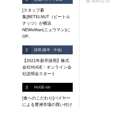
2020.12.15
[スタッフ募
集]BETELNUT（ビートル
ナッツ）が横浜
NEWoMan(ニュウマン)に
OP...
2
採用 |新卒・中途|
【2021年新卒採用】株式
会社HUGE・オンライン会
社説明会スタート
3
HUGE-ish
[食へのこだわり]バイヤー
による豊洲市場の買い付け