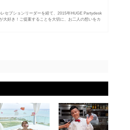
プションリーダーを経て、2015年HUGE Partydesk
が大好き！ご提案することを大切に、お二人の想いをカ