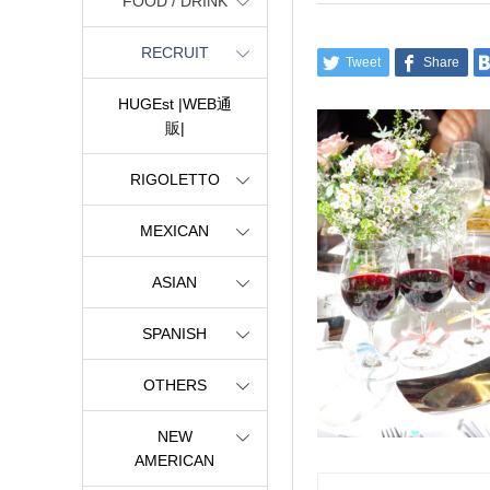
FOOD / DRINK
RECRUIT
Tweet
Share
HUGEst |WEB通
販|
RIGOLETTO
MEXICAN
ASIAN
SPANISH
OTHERS
NEW
AMERICAN