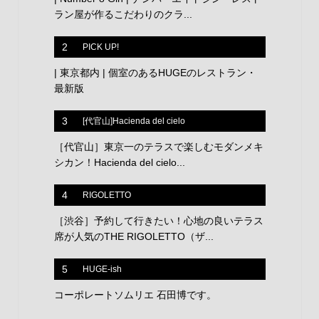
ラン屋が作るこだわりのクラ...
2
PICK UP!
| 東京都内 | 個室のあるHUGEのレストラン・
最新版
3
[代官山]Hacienda del cielo
［代官山］東京一のテラスで楽しむモダンメキ
シカン！Hacienda del cielo...
4
RIGOLETTO
［渋谷］予約して行きたい！心地の良いテラス
席が人気のTHE RIGOLETTO（ザ...
5
HUGE-ish
コーポレートソムリエ 石田博です。