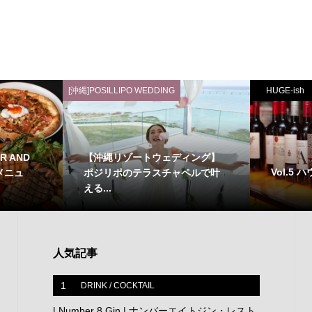
[沖縄]POSILLIPO WEDDING
HUGE-ish
R AND
【沖縄リゾートウェディング】
Vol.5
メニュ
ポジリポのテラスチャペルで叶
える...
人気記事
1
DRINK / COCKTAIL
| Number 8 Gin | ナンバーエイトジン・レスト