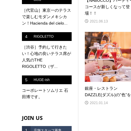
【NABUCCO】パーティ
コースが新しくなって登
［代官山］東京一のテラス
場！！
で楽しむモダンメキシカ
2021.06.13
ン！Hacienda del cielo...
4
RIGOLETTO
［渋谷］予約して行きた
い！心地の良いテラス席が
人気のTHE
RIGOLETTO（ザ...
5
HUGE-ish
銀座・レストラン
コーポレートソムリエ 石
DAZZLE(ダズル)の”色”を.
田博です。
2021.01.14
JOIN US
1
店舗スタッフ募集