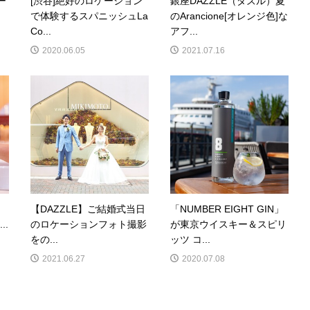
ー
[渋谷]絶好のロケーション
銀座DAZZLE（ダズル）夏
で体験するスパニッシュLa
のArancione[オレンジ色]な
Co...
アフ...
2020.06.05
2021.07.16
【DAZZLE】ご結婚式当日
「NUMBER EIGHT GIN」
..
のロケーションフォト撮影
が東京ウイスキー＆スピリ
をの...
ッツ コ...
2021.06.27
2020.07.08