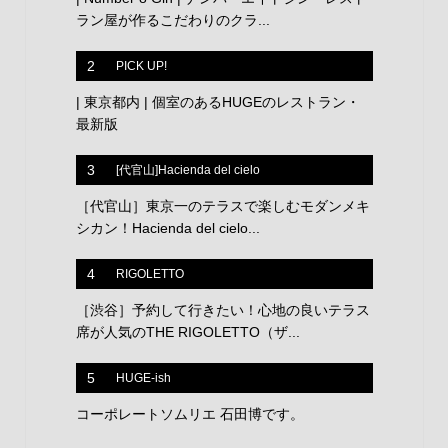
ラン屋が作るこだわりのクラ...
2
PICK UP!
| 東京都内 | 個室のあるHUGEのレストラン・
最新版
3
[代官山]Hacienda del cielo
［代官山］東京一のテラスで楽しむモダンメキ
シカン！Hacienda del cielo...
4
RIGOLETTO
［渋谷］予約して行きたい！心地の良いテラス
席が人気のTHE RIGOLETTO（ザ...
5
HUGE-ish
コーポレートソムリエ 石田博です。