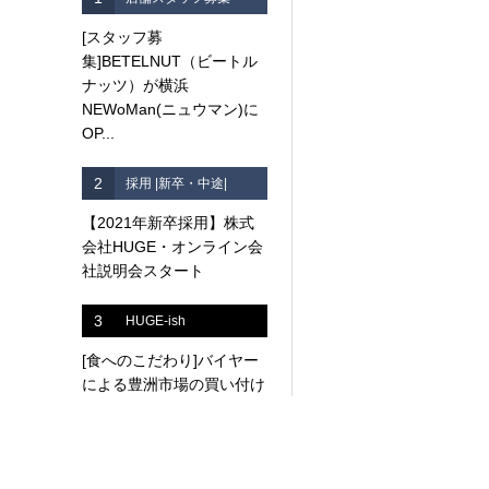
[スタッフ募
集]BETELNUT（ビートル
ナッツ）が横浜
NEWoMan(ニュウマン)に
OP...
2
採用 |新卒・中途|
【2021年新卒採用】株式
会社HUGE・オンライン会
社説明会スタート
3
HUGE-ish
[食へのこだわり]バイヤー
による豊洲市場の買い付け