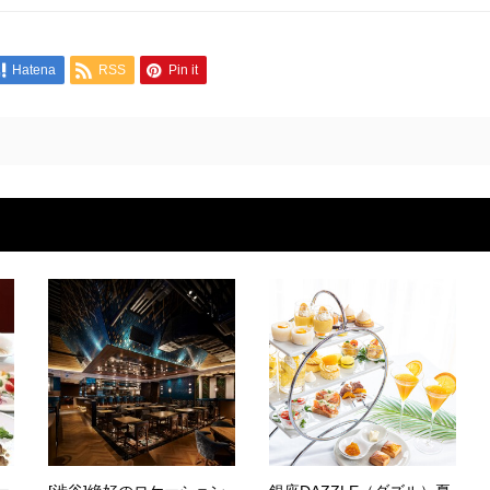
Hatena
RSS
Pin it