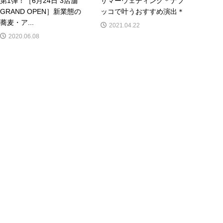
第1弾！［6月24日 3店舗
サマーウェディング＊ナブ
GRAND OPEN］新業態の
ッコで叶うおすすめ演出＊
蕎麦・ア...
2021.04.22
2020.06.08