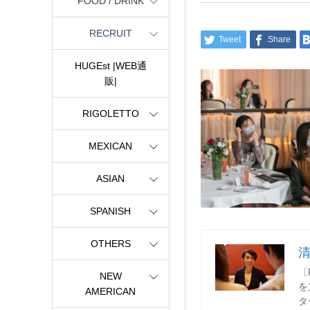
FOOD / DRINK
RECRUIT
Tweet
Share
HUGEst |WEB通
販|
RIGOLETTO
MEXICAN
ASIAN
SPANISH
OTHERS
〔
NEW
を
AMERICAN
タ