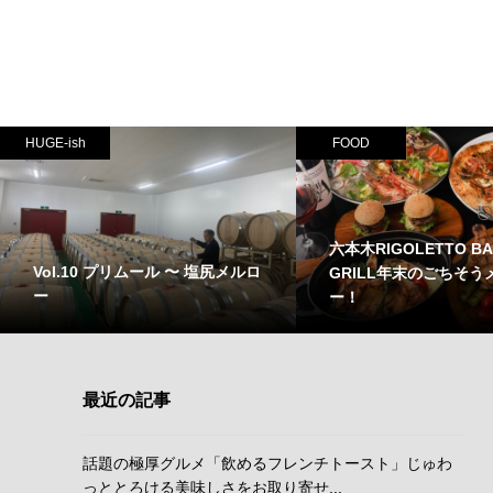
HUGE-ish
FOOD
六本木RIGOLETTO BA
Vol.10 プリムール 〜 塩尻メルロ
GRILL年末のごちそう
ー
ー！
最近の記事
話題の極厚グルメ「飲めるフレンチトースト」じゅわ
っととろける美味しさをお取り寄せ...