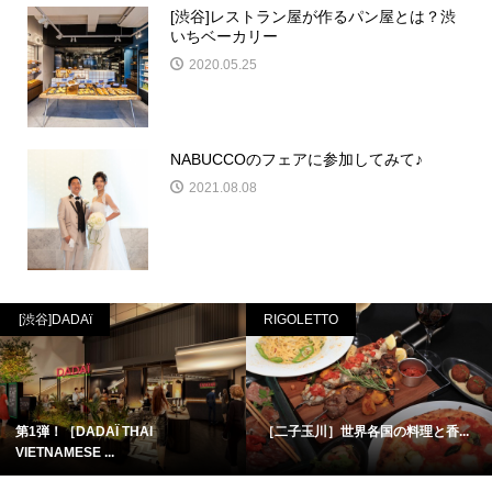
[渋谷]レストラン屋が作るパン屋とは？渋
いちベーカリー
2020.05.25
NABUCCOのフェアに参加してみて♪
2021.08.08
[渋谷]DADAï
RIGOLETTO
第1弾！［DADAÏ THAI
［二子玉川］世界各国の料理と香...
VIETNAMESE ...