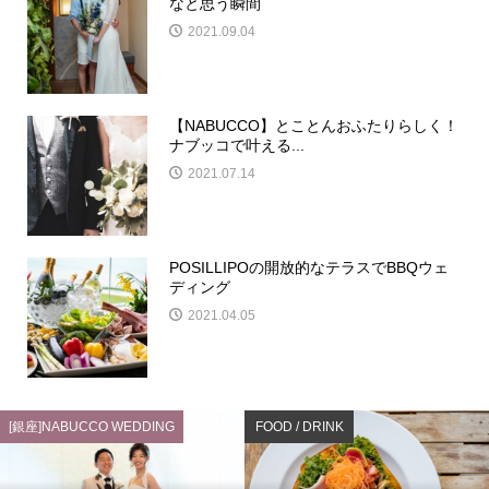
なと思う瞬間
2021.09.04
【NABUCCO】とことんおふたりらしく！
ナブッコで叶える...
2021.07.14
POSILLIPOの開放的なテラスでBBQウェ
ディング
2021.04.05
[銀座]NABUCCO WEDDING
FOOD / DRINK