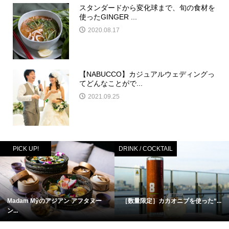
スタンダードから変化球まで、旬の食材を
使ったGINGER ...
2020.08.17
【NABUCCO】カジュアルウェディングっ
てどんなことがで...
2021.09.25
PICK UP!
DRINK / COCKTAIL
Madam Mỹのアジアン アフタヌー
［数量限定］カカオニブを使った“...
ン...