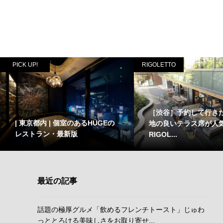
PICK UP!
RIGOLETTO
［渋谷］予約して行き
| 東京都内 | 個室のあるHUGEの
地の良いテラス席が人気
レストラン・最新版
RIGOL...
最近の記事
話題の極厚グルメ「飲めるフレンチトースト」じゅわ
っととろける美味しさをお取り寄せ...