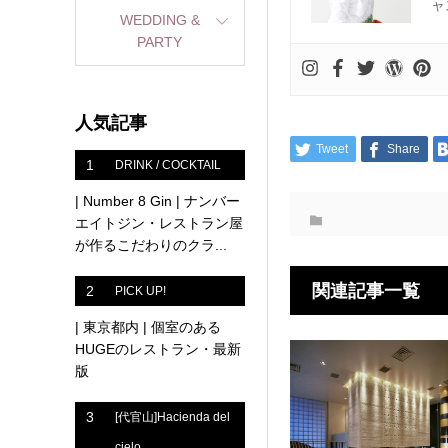
ャ
WEDDING &
PARTY
人気記事
Tweet
Share
1
DRINK / COCKTAIL
| Number 8 Gin | ナンバー
エイトジン・レストラン屋
が作るこだわりのクラ...
関連記事一覧
2
PICK UP!
| 東京都内 | 個室のある
HUGEのレストラン・最新
版
3
[代官山]Hacienda del
cielo