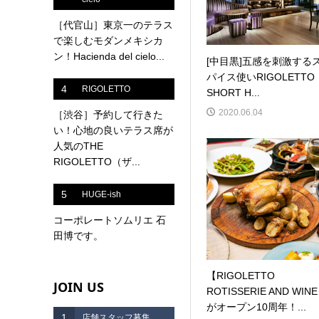
［代官山］東京一のテラス
で楽しむモダンメキシカ
ン！Hacienda del cielo...
[中目黒]五感を刺激する
パイス使いRIGOLETTO
4
RIGOLETTO
SHORT H...
2020.06.04
［渋谷］予約して行きた
い！心地の良いテラス席が
人気のTHE
RIGOLETTO（ザ...
5
HUGE-ish
コーポレートソムリエ 石
田博です。
【RIGOLETTO
JOIN US
ROTISSERIE AND WIN
がオープン10周年！...
1
店舗スタッフ募集