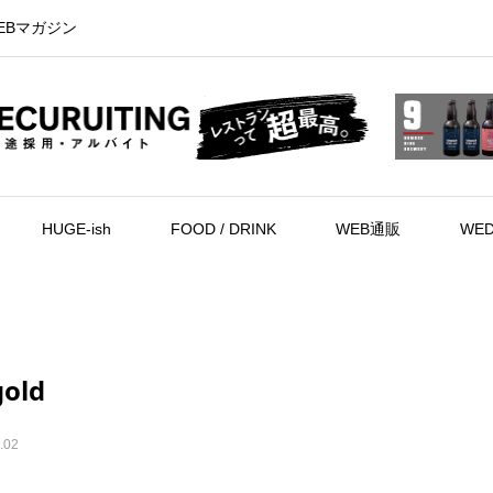
EBマガジン
HUGE-ish
FOOD / DRINK
WEB通販
WED
gold
.02