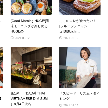
ス
[Good Morning HUGE!]週
ここのコレが食べたい！
末モーニングが楽しめる
[フルーツデニッシ
HUGEの...
ュ]SIBUichi ...
2021.03.12
2021.05.12
第1弾！［DADAÏ THAI
「スピード・リズム・タイ
E】
VIETNAMESE DIM SUM
ミング」
］8月4日渋谷...
2021.01.14