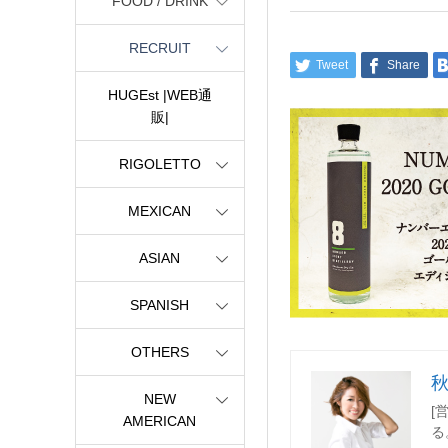
FOOD / DRINK
RECRUIT
Tweet
Share
HUGEst |WEB通
販|
RIGOLETTO
MEXICAN
ASIAN
SPANISH
OTHERS
NEW
[
AMERICAN
る