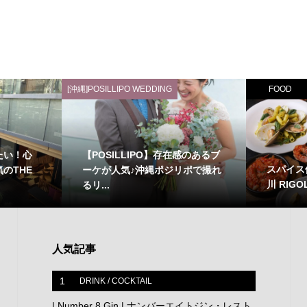
[沖縄]POSILLIPO WEDDING
FOOD
たい！心
【POSILLIPO】存在感のあるブ
スパイス
のTHE
ーケが人気♪沖縄ポジリポで撮れ
川 RIGOL
るリ...
人気記事
1
DRINK / COCKTAIL
| Number 8 Gin | ナンバーエイトジン・レスト