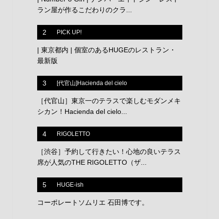
ラン屋が作るこだわりのクラ...
2
PICK UP!
| 東京都内 | 個室のあるHUGEのレストラン・
最新版
3
[代官山]Hacienda del cielo
［代官山］東京一のテラスで楽しむモダンメキ
シカン！Hacienda del cielo...
4
RIGOLETTO
［渋谷］予約して行きたい！心地の良いテラス
席が人気のTHE RIGOLETTO（ザ...
5
HUGE-ish
コーポレートソムリエ 石田博です。