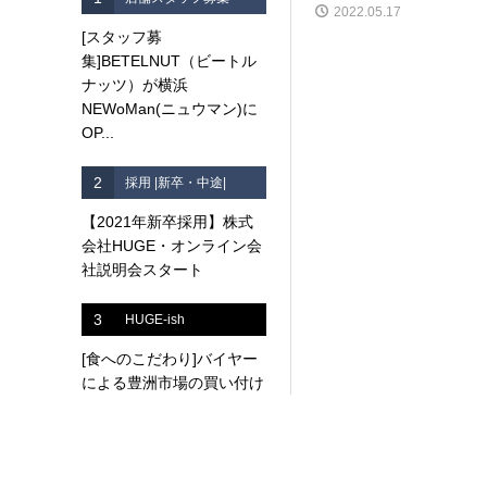
2022.05.17
[スタッフ募
集]BETELNUT（ビートル
ナッツ）が横浜
NEWoMan(ニュウマン)に
OP...
2
採用 |新卒・中途|
【2021年新卒採用】株式
会社HUGE・オンライン会
社説明会スタート
3
HUGE-ish
[食へのこだわり]バイヤー
による豊洲市場の買い付け