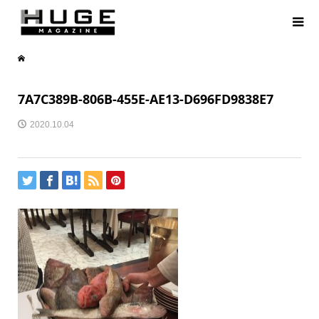
7A7C389B-806B-455E-AE13-D696FD9838E7
2020.10.04