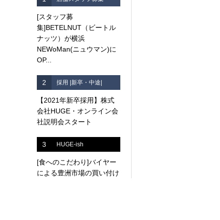
[スタッフ募
集]BETELNUT（ビートル
ナッツ）が横浜
NEWoMan(ニュウマン)に
OP...
2
採用 |新卒・中途|
【2021年新卒採用】株式
会社HUGE・オンライン会
社説明会スタート
3
HUGE-ish
[食へのこだわり]バイヤー
による豊洲市場の買い付け