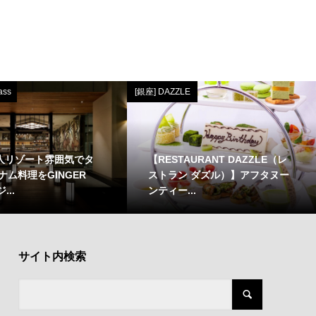
ass
[銀座] DAZZLE
大人リゾート雰囲気でタ
【RESTAURANT DAZZLE（レ
ナム料理をGINGER
ストラン ダズル）】アフタヌー
...
ンティー...
サイト内検索