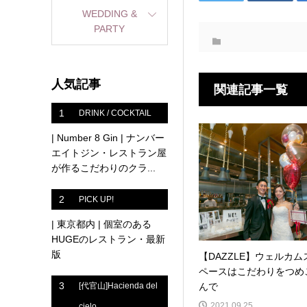
WEDDING &
PARTY
人気記事
関連記事一覧
1
DRINK / COCKTAIL
| Number 8 Gin | ナンバー
エイトジン・レストラン屋
が作るこだわりのクラ...
2
PICK UP!
| 東京都内 | 個室のある
HUGEのレストラン・最新
版
【DAZZLE】ウェルカム
ペースはこだわりをつめ
3
んで
[代官山]Hacienda del
2021.09.25
cielo