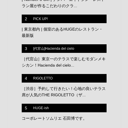
ラン屋が作るこだわりのクラ...
2
PICK UP!
| 東京都内 | 個室のあるHUGEのレストラン・
最新版
3
[代官山]Hacienda del cielo
［代官山］東京一のテラスで楽しむモダンメキ
シカン！Hacienda del cielo...
4
RIGOLETTO
［渋谷］予約して行きたい！心地の良いテラス
席が人気のTHE RIGOLETTO（ザ...
5
HUGE-ish
コーポレートソムリエ 石田博です。