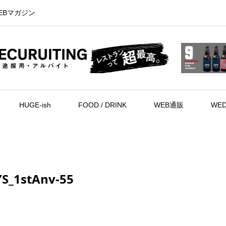
EBマガジン
HUGE-ish
FOOD / DRINK
WEB通販
WED
S_1stAnv-55