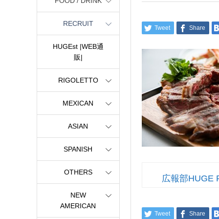
FOOD / DRINK
RECRUIT
Tweet
Share
HUGEst |WEB通
販|
RIGOLETTO
MEXICAN
ASIAN
SPANISH
OTHERS
広報部HUGE 
NEW
AMERICAN
Tweet
Share