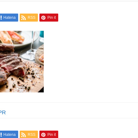
Hatena
RSS
Pin it
PR
Hatena
RSS
Pin it