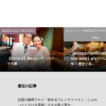
[銀座]DAZZLE WEDDING
[スカイツリー]RIGOLETTO ROT
WINE
【RIGOLETTO ROTIS
【DAZZLE】諦めないで！パパ
AND WINE】がオープ
ママ婚
年！ 歴史と未...
最近の記事
話題の極厚グルメ「飲めるフレンチトースト」じゅわ
っととろける美味しさをお取り寄せ...