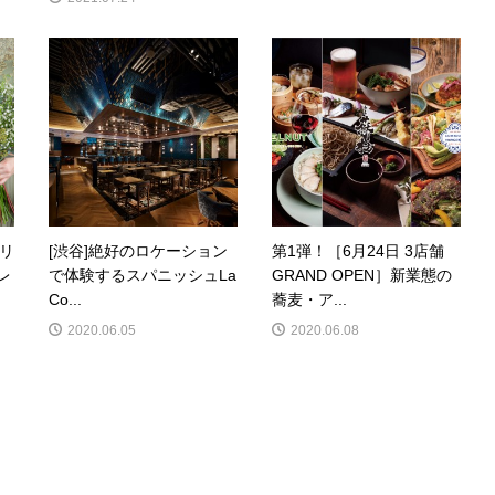
のリ
[渋谷]絶好のロケーション
第1弾！［6月24日 3店舗
レ
で体験するスパニッシュLa
GRAND OPEN］新業態の
Co...
蕎麦・ア...
2020.06.05
2020.06.08