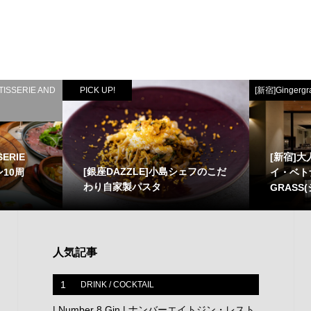
ISSERIE AND
PICK UP!
[新宿]Gingergr
SERIE
[新宿]
[銀座DAZZLE]小島シェフのこだ
ン10周
イ・ベト
わり自家製パスタ
GRASS(ジ
人気記事
1
DRINK / COCKTAIL
| Number 8 Gin | ナンバーエイトジン・レスト