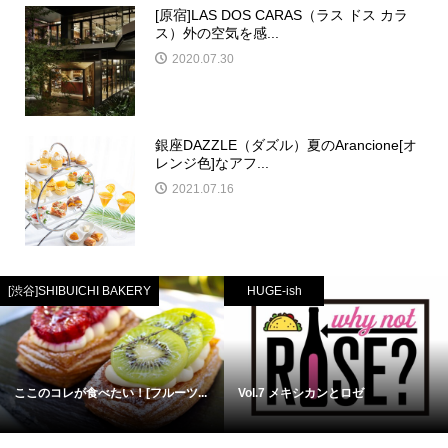
[原宿]LAS DOS CARAS（ラス ドス カラ
ス）外の空気を感...
2020.07.30
銀座DAZZLE（ダズル）夏のArancione[オ
レンジ色]なアフ...
2021.07.16
[渋谷]SHIBUICHI BAKERY
HUGE-ish
ここのコレが食べたい！[フルーツ...
Vol.7 メキシカンとロゼ